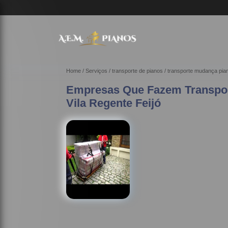
Home
Serviços
transporte de pianos
transporte mudança pia
Empresas Que Fazem Transpo
Vila Regente Feijó