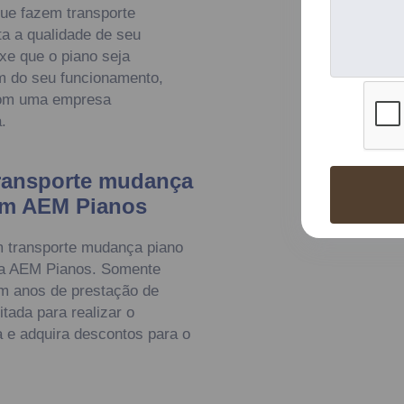
ue fazem transporte
ta a qualidade de seu
xe que o piano seja
 do seu funcionamento,
 com uma empresa
.
ransporte mudança
com AEM Pianos
m transporte mudança piano
 na AEM Pianos. Somente
m anos de prestação de
tada para realizar o
a e adquira descontos para o