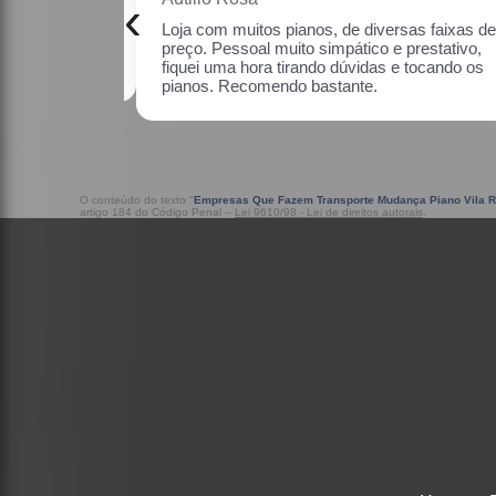
‹
as faixas de
Uma ótima loja, com pianos bons, amei.
estativo, fiquei
o os pianos.
O conteúdo do texto "
Empresas Que Fazem Transporte Mudança Piano Vila R
artigo 184 do Código Penal –
Lei 9610/98 - Lei de direitos autorais
.