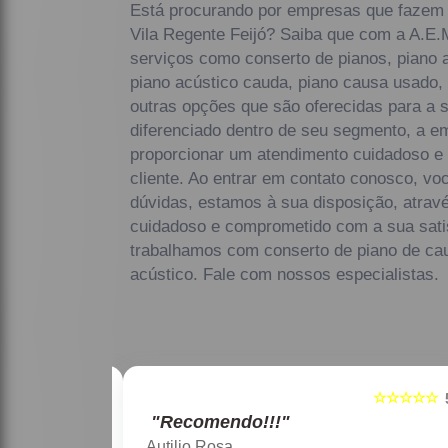
Está procurando por empresas que fazem 
Vila Regente Feijó? Saiba que com a A.E.
serviços como conserto de pianos, piano 
piano acústico cauda, piano causa usado, 
outras opções que são oferecidas para a 
diferenciado dentro de seu segmento, a
proporcionar um atendimento cuidadoso e 
cliente. Ao entrar em contato conosco, vo
dúvidas, estamos à sua disposição, atrav
cuidadoso e comprometido com a sua sat
trabalhamos com conserto de piano de ca
acústico. Fale com nossos especialistas.
☆☆☆☆☆
☆☆☆☆☆
5
"Recomendo!!!"
Maria Lúcia Franco Paião