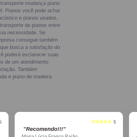
transporte mudança piano
M. Pianos você pode achar
acústico e pianos usados,
transporte de pianos entre
sua necessidade. Se
 empresa consegue também
que busca a satisfação do
cê poderá esclarecer suas
és de um atendimento
isfação. Também
uda e piano de madeira
☆☆☆☆☆
5
5
"Recomendo!!!"
Aline Nagata