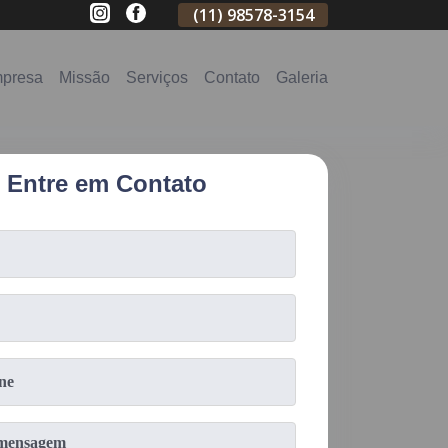
(11)
2796-3704
(11)
98578-3154
(11)
98578-31
presa
Missão
Serviços
Contato
Galeria
Entre em Contato