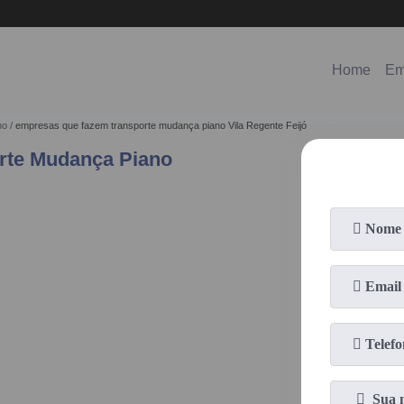
(11)
98578-3150
(11)
99620-0286
Home
Em
no
empresas que fazem transporte mudança piano Vila Regente Feijó
rte Mudança Piano