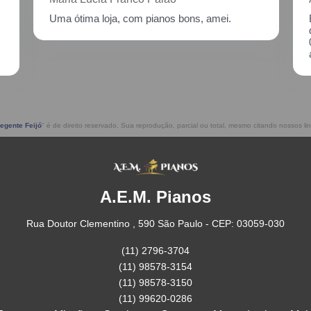
Excelente atendimento!! Enviei um piano para
descupinização, reparo e afinação em
02/2021, incluindo o transporte. Muito
atenciosos, prestam ótimo serviço!!
egente Feijó
" é de direito reservado. Sua reprodução, parcial ou total, mesmo citando nossos lin
A.E.M. Pianos
Rua Doutor Clementino , 590 São Paulo - CEP: 03059-030
(11) 2796-3704
(11) 98578-3154
(11) 98578-3150
(11) 99620-0286