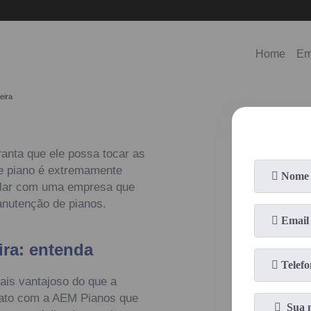
(11)
98578-3150
(11)
99620-0286
Home
Em
eira
anta que ele possa tocar as
de piano é extremamente
cular com uma empresa que
anutenção de pianos.
ra: entenda
ais vantajoso do que a
tato com a AEM Pianos que