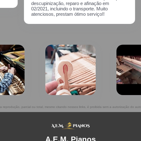
descupinização, reparo e afinação em
02/2021, incluindo o transporte. Muito
atenciosos, prestam ótimo serviço!!
ua reprodução, parcial ou total, mesmo citando nossos links, é proibida sem a autorização do aut
A.E.M. Pianos