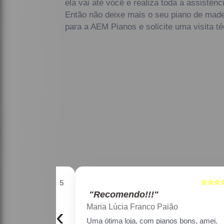
ela vai até você e realiza toda a assistên
Então não deixe mais o seu piano de made
para a AEM Pianos e solicite uma visita té
☆☆☆☆☆
☆☆☆☆☆
5
"Recomendo!!!"
Maria Lúcia Franco Paião
‹
as faixas de
Uma ótima loja, com pianos bons, amei.