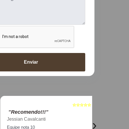
Enviar
☆☆☆☆☆
5
"Recomendo!!!"
"Recome
Jessian Cavalcanti
Elisangela
›
Equipe nota 10
Adorei aten