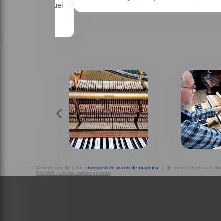
estativo, fiquei
o os pianos.
‹
O conteúdo do texto "
conserto de piano de madeira
" é de direito reservado. S
9610/98 - Lei de direitos autorais
.