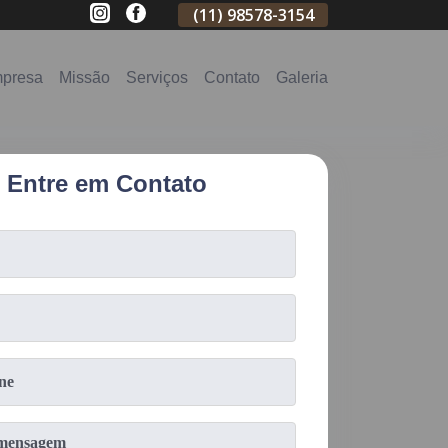
(11)
2796-3704
(11)
98578-3154
(11)
98578-31
presa
Missão
Serviços
Contato
Galeria
Entre em Contato