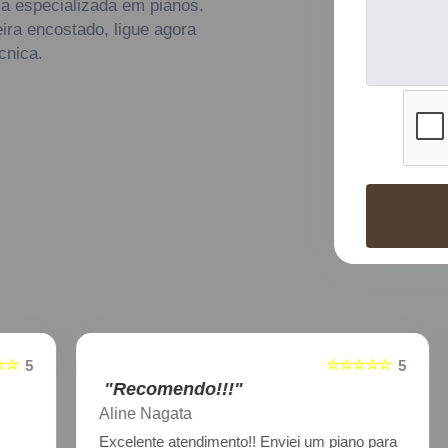
cia especializada em pianos.
ira encostado, ligue agora
cnica.
☆☆☆☆☆
5
5
"Recomendo!!!"
Aline Nagata
Excelente atendimento!! Enviei um piano para