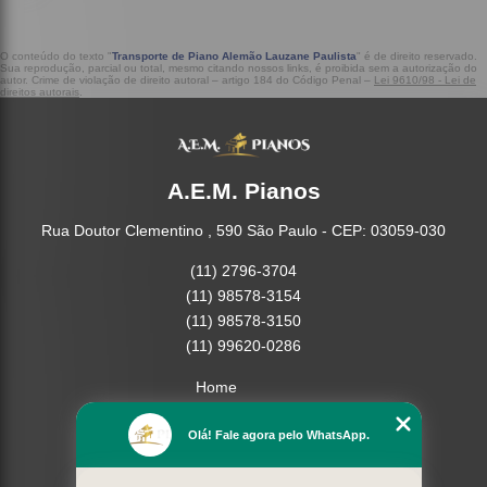
O conteúdo do texto "
Transporte de Piano Alemão Lauzane Paulista
" é de direito reservado.
Sua reprodução, parcial ou total, mesmo citando nossos links, é proibida sem a autorização do
autor. Crime de violação de direito autoral – artigo 184 do Código Penal –
Lei 9610/98 - Lei de
direitos autorais
.
A.E.M. Pianos
Rua Doutor Clementino , 590 São Paulo - CEP: 03059-030
(11) 2796-3704
(11) 98578-3154
(11) 98578-3150
(11) 99620-0286
Home
Empresa
Olá! Fale agora pelo WhatsApp.
Missão
Serviços