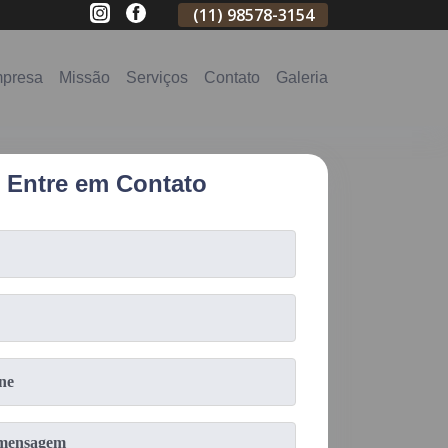
(11)
2796-3704
(11)
98578-3154
(11)
98578-31
presa
Missão
Serviços
Contato
Galeria
Entre em Contato