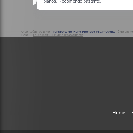
O conteúdo do texto "
Transporte de Piano Precioso Vila Prudente
" é de direi
Penal –
Lei 9610/98 - Lei de direitos autorais
.
Home