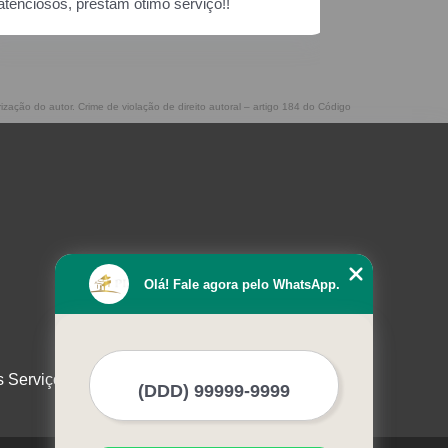
rização do autor. Crime de violação de direito autoral – artigo 184 do Código
Olá! Fale agora pelo WhatsApp.
s Serviços