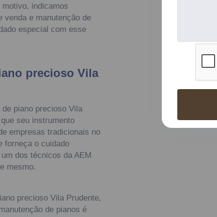
e motivo, indicamos
e venda e manutenção de
uidado especial com esse
iano precioso Vila
de piano precioso Vila
 que seu instrumento
de empresas tradicionais no
 forneça o cuidado
m um dos técnicos da AEM
oje mesmo.
iano precioso Vila Prudente,
 manutenção de pianos é