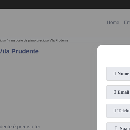
(11)
98578-3150
(11)
99620-0286
Home
Em
cioso
transporte de piano precioso Vila Prudente
Vila Prudente
dente é preciso ter