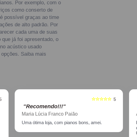
ianos. Por exemplo, com o
viços como conserto de
é possível graças ao time
lações de alto padrão. Por
clarecer cada uma de suas
que já foi apresentado, o
no acústico usado
s opções. Saiba mais
☆☆☆☆☆
5
5
"Recomendo!!!"
Aline Nagata
Excelente atendimento!! Enviei um piano para
descupinização, reparo e afinação em
02/2021, incluindo o transporte. Muito