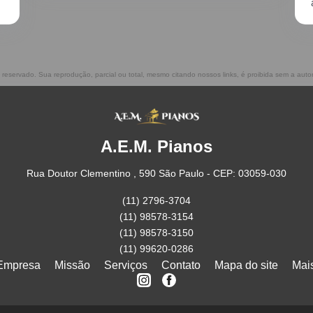
atenciosos, prestam ótimo serviço!!
to reservado. Sua reprodução, parcial ou total, mesmo citando nossos links, é proibida sem a auto
A.E.M. Pianos
Rua Doutor Clementino , 590 São Paulo - CEP: 03059-030
(11) 2796-3704
(11) 98578-3154
(11) 98578-3150
(11) 99620-0286
Empresa
Missão
Serviços
Contato
Mapa do site
Mai