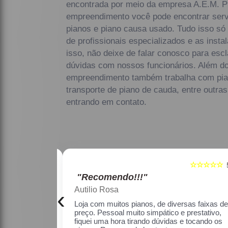
encontrada por meio da empresa A.E.M. P
empreendimento você pode encontrar ser
pianos e piano causa usado. Tudo isso só 
de profissionais especializados e as insta
isso, não deixe de falar conosco para es
dúvidas com nossos funcionários. Além do 
empreendimento também trabalha com pia
transporte de piano de cauda, entre outra
entrando em contato.
☆☆☆☆☆
☆☆☆☆☆
5
"Recomendo!!!"
Maria Lúcia Franco Paião
‹
as faixas de
Uma ótima loja, com pianos bons, amei.
estativo, fiquei
o os pianos.