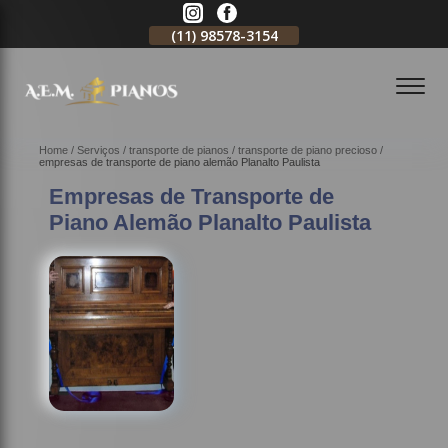
11)
2796-3704
(11)
98578-3154
(11)
98578-3150
Home
Serviços
transporte de pianos
transporte de piano precioso
empresas de transporte de piano alemão Planalto Paulista
Empresas de Transporte de
Piano Alemão Planalto Paulista