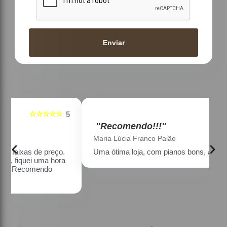
Enviar
☆☆☆☆☆
5
5
"Recomendo!!!"
Maria Lúcia Franco Paião
‹
›
Uma ótima loja, com pianos bons, amei.
a