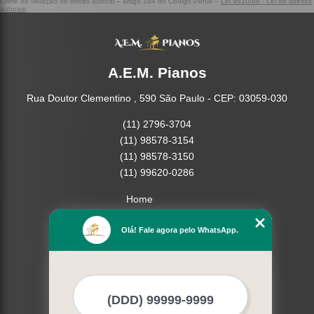
Crime de violação de direito autoral – artigo 184 do Código Penal –
Lei 9610/98 - Lei de direitos
autorais
.
A.E.M. Pianos
Rua Doutor Clementino , 590 São Paulo - CEP: 03059-030
(11) 2796-3704
(11) 98578-3154
(11) 98578-3150
(11) 99620-0286
Home
Empresa
Olá! Fale agora pelo WhatsApp.
Missão
Serviços
Contato
Mapa do site
Mais Serviços