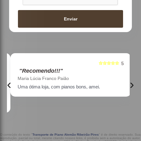
Enviar
☆☆☆☆☆
5
5
"Recomendo!!!"
Maria Lúcia Franco Paião
‹
›
Uma ótima loja, com pianos bons, amei.
a
O conteúdo do texto "
Transporte de Piano Alemão Ribeirão Pires
" é de direito reservado. Sua
reprodução, parcial ou total, mesmo citando nossos links, é proibida sem a autorização do autor.