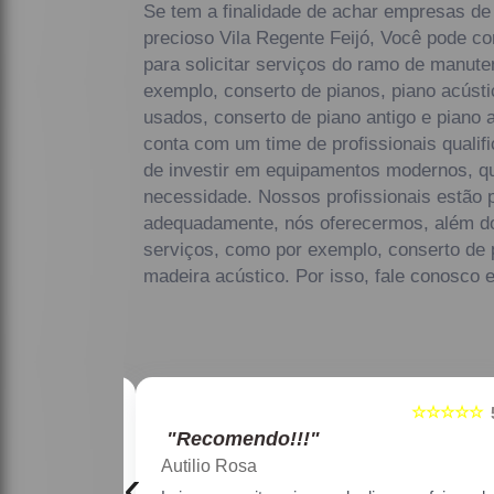
Se tem a finalidade de achar empresas de 
precioso Vila Regente Feijó, Você pode c
para solicitar serviços do ramo de manute
exemplo, conserto de pianos, piano acústi
usados, conserto de piano antigo e piano
conta com um time de profissionais qualif
de investir em equipamentos modernos, q
necessidade. Nossos profissionais estão p
adequadamente, nós oferecermos, além do q
serviços, como por exemplo, conserto de 
madeira acústico. Por isso, fale conosco 
☆☆☆☆☆
☆☆☆☆☆
5
"Recomendo!!!"
Maria Lúcia Franco Paião
‹