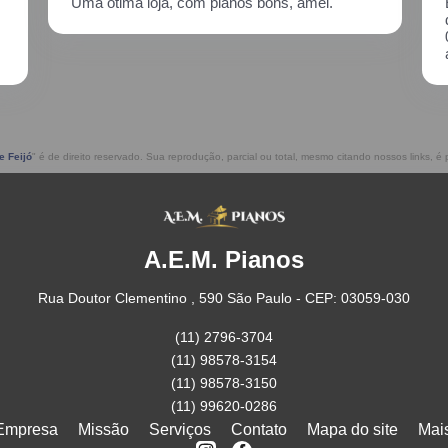
Excelente atendimento!! Enviei um piano para
descupinização, reparo e afinação em
02/2021, incluindo o transporte. Muito
atenciosos, prestam ótimo serviço!!
e Feijó
" é de direito reservado. Sua reprodução, parcial ou total, mesmo citando nossos links, é p
A.E.M. Pianos
Rua Doutor Clementino , 590 São Paulo - CEP: 03059-030
(11) 2796-3704
(11) 98578-3154
(11) 98578-3150
(11) 99620-0286
Empresa
Missão
Serviços
Contato
Mapa do site
Mai