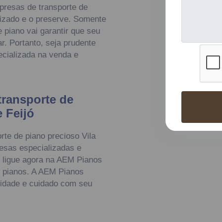
mpresas de transporte de
lizado e o preserve. Somente
 piano vai garantir que seu
r. Portanto, seja prudente
cializada na venda e
ransporte de
 Feijó
te de piano precioso Vila
resas especializadas e
 ligue agora na AEM Pianos
e pianos. A AEM Pianos
ridade e cuidado com seu