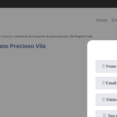
(11)
98578-3150
(11)
99620-0286
Home
Em
ra mudança
empresas de transporte de piano precioso Vila Regente Feijó
no Precioso Vila