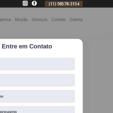
(11)
2796-3704
(11)
98578-3154
(11)
98578-31
presa
Missão
Serviços
Contato
Galeria
Entre em Contato