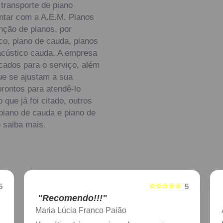
transporte de piano
ontar com a A.E.M. Pianos
nção de pianos, por
co, piano de cauda, pianos
 acústico cauda. A empresa
icados para o serviço, além
ue se ajustam a sua
rontos para atendê-lo
ue já foi citado, outros
piano de cauda e piano de
e saiba mais.
☆☆☆☆☆
5
5
"Recomendo!!!"
Aline Nagata