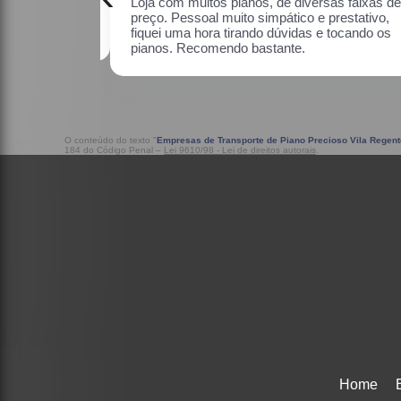
sas faixas de
Uma ótima loja, com pianos bons, amei.
restativo, fiquei
do os pianos.
O conteúdo do texto "
Empresas de Transporte de Piano Precioso Vila Regent
184 do Código Penal –
Lei 9610/98 - Lei de direitos autorais
.
Home