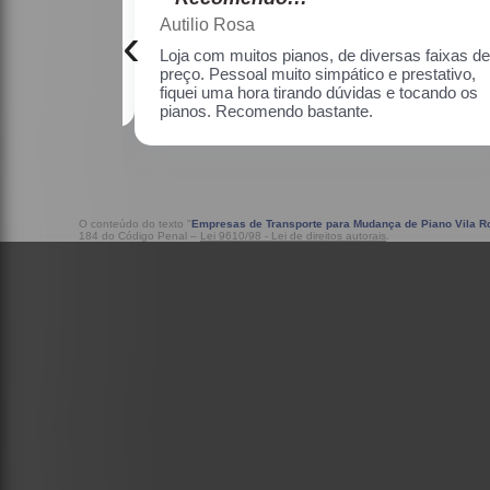
Maria Lúcia Franco Paião
‹
as faixas de
Uma ótima loja, com pianos bons, amei.
estativo, fiquei
o os pianos.
O conteúdo do texto "
Empresas de Transporte para Mudança de Piano Vila 
184 do Código Penal –
Lei 9610/98 - Lei de direitos autorais
.