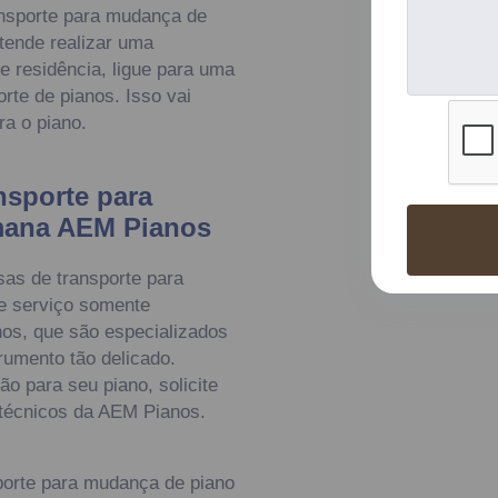
ansporte para mudança de
tende realizar uma
 residência, ligue para uma
rte de pianos. Isso vai
ra o piano.
nsporte para
mana AEM Pianos
sas de transporte para
e serviço somente
os, que são especializados
rumento tão delicado.
o para seu piano, solicite
 técnicos da AEM Pianos.
porte para mudança de piano