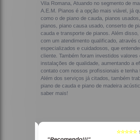
Vila Romana, Atuando no segmento de man
A.E.M. Pianos é a opção mais viável, já qu
como o de piano de cauda, pianos usados,
pianos, piano causa usado, conserto de pi
cauda e transporte de pianos. Além diss
com um atendimento qualificado, através d
especializados e cuidadosos, que entend
cliente. Também foram investidos valores
instalações de qualidade, aumentando a e
contato com nossos profissionais e tenha 
Além dos serviços já citados, também tr
piano de cauda e piano de madeira acústic
saber mais!
☆☆☆☆☆
☆☆☆☆☆
5
"Recomendo!!!"