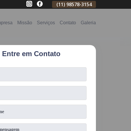
(11)
2796-3704
(11)
98578-3154
(11)
98578-31
presa
Missão
Serviços
Contato
Galeria
Entre em Contato