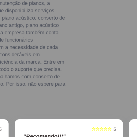
utenção de pianos, a
e disponibiliza serviços
 piano acústico, conserto de
ano antigo, piano acústico
o, a empresa também conta
e funcionários
em a necessidade de cada
 consideráveis em
ficiência da marca. Entre em
todo o suporte que precisa.
abalhamos com conserto de
o. Por isso, não espere para
☆☆☆☆☆
5
5
"Recomendo!!!"