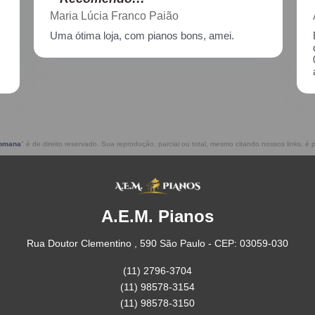
Aline Nagata
Excelente atendimento!! Enviei um piano para
descupinização, reparo e afinação em
02/2021, incluindo o transporte. Muito
atenciosos, prestam ótimo serviço!!
Romana
" é de direito reservado. Sua reprodução, parcial ou total, mesmo citando nossos links, é p
A.E.M. Pianos
Rua Doutor Clementino , 590 São Paulo - CEP: 03059-030
(11) 2796-3704
(11) 98578-3154
(11) 98578-3150