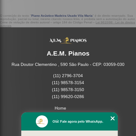
O conteúdo do texto "
Piano Acústico Madeira Usado Vila Maria
" é de direito reservado. Sua
reprodução, parcial ou total, mesmo citando nossos links, é proibida sem a autorização do autor.
Crime de violação de direito autoral – artigo 184 do Código Penal –
Lei 9610/98 - Lei de direitos
autorais
.
A.E.M. Pianos
Rua Doutor Clementino , 590 São Paulo - CEP: 03059-030
(11) 2796-3704
(11) 98578-3154
(11) 98578-3150
(11) 99620-0286
Home
Empresa
Olá! Fale agora pelo WhatsApp.
Missão
Serviços