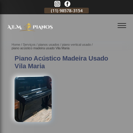
11)
2796-3704
(11)
98578-3154
(11)
98578-3150
Home
Serviços
pianos usados
piano vertical usado
piano acústico madeira usado Vila Maria
Piano Acústico Madeira Usado
Vila Maria