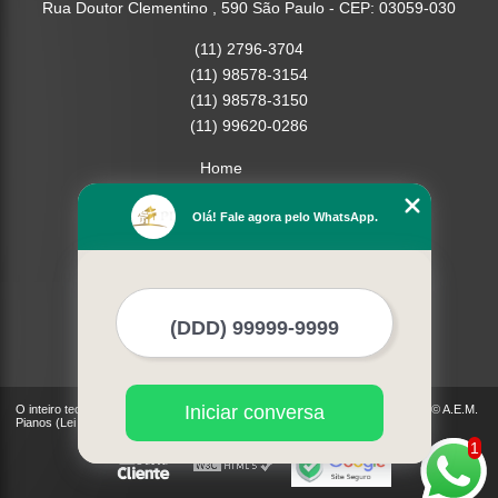
Rua Doutor Clementino , 590 São Paulo - CEP: 03059-030
(11) 2796-3704
(11) 98578-3154
(11) 98578-3150
(11) 99620-0286
Home
Empresa
Olá! Fale agora pelo WhatsApp.
Missão
Serviços
Contato
Mapa do site
Mais Serviços
Iniciar conversa
O inteiro teor deste site está sujeito à proteção de direitos autorais. Copyright© A.E.M.
Pianos (Lei 9610 de 19/02/1998)
1