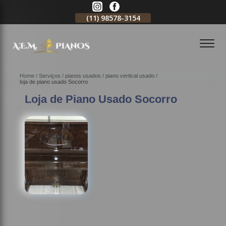
11)
2796-3704
(11)
98578-3154
(11)
98578-3150
Home
Serviços
pianos usados
piano vertical usado
loja de piano usado Socorro
Loja de Piano Usado Socorro