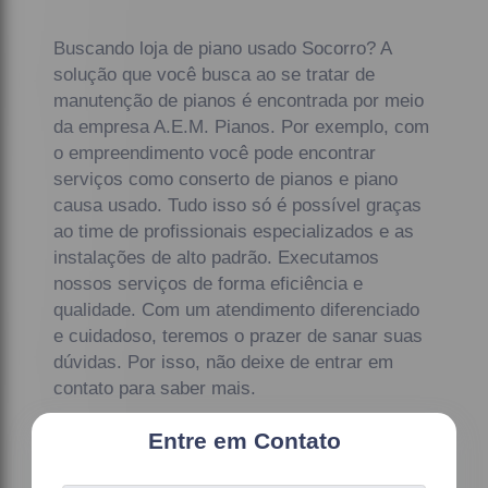
Buscando loja de piano usado Socorro? A
solução que você busca ao se tratar de
manutenção de pianos é encontrada por meio
da empresa A.E.M. Pianos. Por exemplo, com
o empreendimento você pode encontrar
serviços como conserto de pianos e piano
causa usado. Tudo isso só é possível graças
ao time de profissionais especializados e as
instalações de alto padrão. Executamos
nossos serviços de forma eficiência e
qualidade. Com um atendimento diferenciado
e cuidadoso, teremos o prazer de sanar suas
dúvidas. Por isso, não deixe de entrar em
contato para saber mais.
Entre em Contato