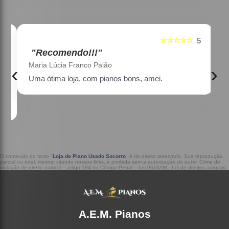
☆☆☆☆☆
5
5
"Recomendo!!!"
Maria Lúcia Franco Paião
‹
›
Uma ótima loja, com pianos bons, amei.
a
O conteúdo do texto "
Loja de Piano Usado Socorro
" é de direito reservado. Sua reprodução,
parcial ou total, mesmo citando nossos links, é proibida sem a autorização do autor. Crime de
violação de direito autoral – artigo 184 do Código Penal –
Lei 9610/98 - Lei de direitos autorais
.
A.E.M. Pianos