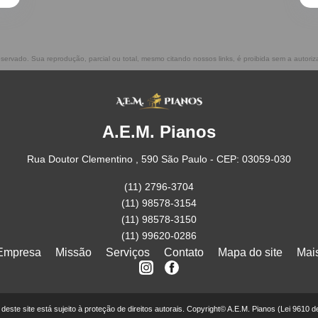
reservado. Sua reprodução, parcial ou total, mesmo citando nossos links, é proibida sem a autoriz
A.E.M. Pianos
Rua Doutor Clementino , 590 São Paulo - CEP: 03059-030
(11) 2796-3704
(11) 98578-3154
(11) 98578-3150
(11) 99620-0286
Empresa
Missão
Serviços
Contato
Mapa do site
Mai
r deste site está sujeito à proteção de direitos autorais. Copyright© A.E.M. Pianos (Lei 9610 