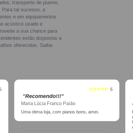
ados, transporte de pianos,
. Para tal sucesso, a
tentes e em equipamentos
o acústico usado e
proveite a sua chance para
tendentes estão dispostos a
alhos oferecidos. Saiba
☆☆☆☆☆
5
5
"Recomendo!!!"
Aline Nagata
Excelente atendimento!! Enviei um piano para
descupinização, reparo e afinação em
02/2021, incluindo o transporte. Muito
atenciosos, prestam ótimo serviço!!