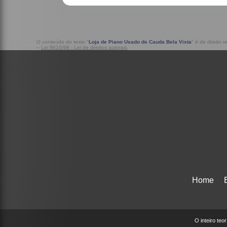
O conteúdo do texto "
Loja de Piano Usado de Cauda Bela Vista
" é de direito 
–
Lei 9610/98 - Lei de direitos autorais
.
Home
O inteiro teo