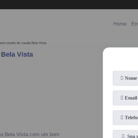
(11)
98578-3150
(11)
99620-0286
Home
Em
piano usado de cauda Bela Vista
Bela Vista
da Bela Vista com um bom