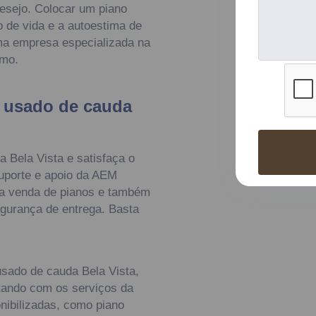
desejo. Colocar um piano
o de vida e a autoestima de
 uma empresa especializada na
smo.
o usado de cauda
 Bela Vista e satisfaça o
suporte e apoio da AEM
na venda de pianos e também
segurança de entrega. Basta
usado de cauda Bela Vista,
tando com os serviços da
nibilizadas, como piano