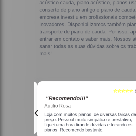
acústico cauda, piano acústico, pianos us
conserto de piano antigo e piano de cauda
empresa investiu em profissionais compe
inovadores. Disponibilizamos também pian
transporte de piano de cauda. Por isso, a
entrar em contato e saber mais. Nossos a
sanar todas as suas dúvidas sobre os trab
mais!
☆☆☆☆☆
☆☆☆☆☆
5
"Recomendo!!!"
Maria Lúcia Franco Paião
‹
as faixas de
Uma ótima loja, com pianos bons, amei.
restativo, fiquei
o os pianos.