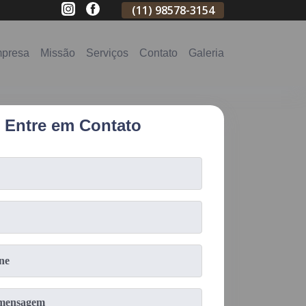
(11)
2796-3704
(11)
98578-3154
(11)
98578-31
presa
Missão
Serviços
Contato
Galeria
Entre em Contato