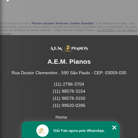
O conteúdo do texto "
Pianos Usados Verticais Jardim Guedala
" é de direito reservado. Sua
reprodução, parcial ou total, mesmo citando nossos links, é proibida sem a autorização do autor.
Crime de violação de direito autoral – artigo 184 do Código Penal –
Lei 9610/98 - Lei de direitos
autorais
.
A.E.M. Pianos
Rua Doutor Clementino , 590 São Paulo - CEP: 03059-030
(11) 2796-3704
(11) 98578-3154
(11) 98578-3150
(11) 99620-0286
Home
Empresa
Olá! Fale agora pelo WhatsApp.
Missão