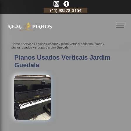
11)
2796-3704
(11)
98578-3154
(11)
98578-3150
Home
Serviços
pianos usados
piano vertical acústico usado
pianos usados verticais Jardim Guedala
Pianos Usados Verticais Jardim
Guedala