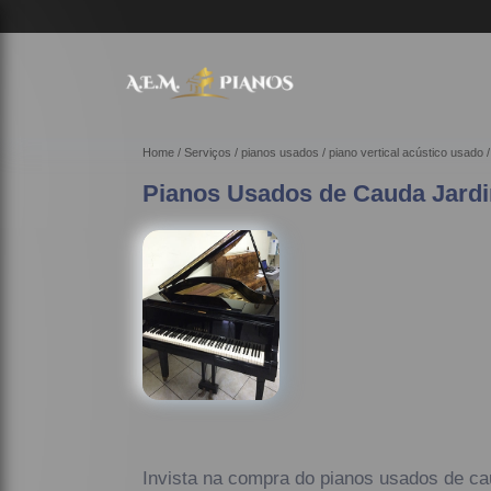
Home
Serviços
pianos usados
piano vertical acústico usado
Pianos Usados de Cauda Jard
Invista na compra do pianos usados de c