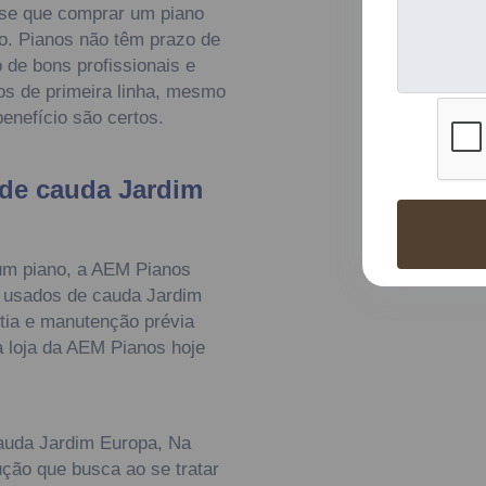
se que comprar um piano
o. Pianos não têm prazo de
o de bons profissionais e
os de primeira linha, mesmo
enefício são certos.
de cauda Jardim
um piano, a AEM Pianos
s usados de cauda Jardim
ntia e manutenção prévia
a loja da AEM Pianos hoje
auda Jardim Europa, Na
ução que busca ao se tratar