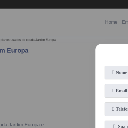
(11)
98578-3150
(11)
99620-0286
Home
Em
pianos usados de cauda Jardim Europa
im Europa
auda Jardim Europa e