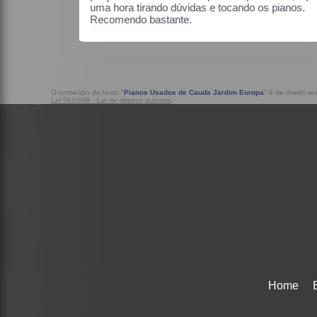
o os pianos.
O conteúdo do texto "
Pianos Usados de Cauda Jardim Europa
" é de direito r
Lei 9610/98 - Lei de direitos autorais
.
Home