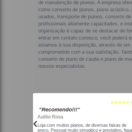
de manutenção de pianos. A empresa ofer
como conserto de pianos, piano acústico, 
usados, transporte de pianos, conserto de
profissionais altamente capacitados, e in
organização é capaz de se destacar de fo
entrar em contato conosco, você poderá e
estamos à sua disposição, através de um
comprometido com a sua satisfação. Ta
conserto de piano de cauda e piano de ma
nossos especialistas.
☆☆☆☆☆
☆☆☆☆☆
5
"Recomendo!!!"
Maria Lúcia Franco Paião
‹
as faixas de
Uma ótima loja, com pianos bons, amei.
estativo, fiquei