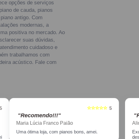
ece opções de serviços
piano de cauda, pianos
 piano antigo. Com
stalações modernas, a
rma positiva no mercado. Ao
sclarecer suas dúvidas,
 atendimento cuidadoso e
mbém trabalhamos com
deira acústico. Fale com
☆☆☆☆☆
5
5
"Recomendo!!!"
Aline Nagata
Excelente atendimento!! Enviei um piano para
descupinização, reparo e afinação em