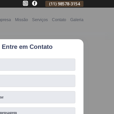
(11)
2796-3704
(11)
98578-3154
(11)
98578-31
presa
Missão
Serviços
Contato
Galeria
Entre em Contato