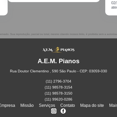
02/2021, incluindo o transporte. Muito
atenciosos, prestam ótimo serviço!!
eservado. Sua reprodução, parcial ou total, mesmo citando nossos links, é proibida sem a autoriza
A.E.M. Pianos
Rua Doutor Clementino , 590 São Paulo - CEP: 03059-030
(11) 2796-3704
(11) 98578-3154
(11) 98578-3150
(11) 99620-0286
Empresa
Missão
Serviços
Contato
Mapa do site
Mai