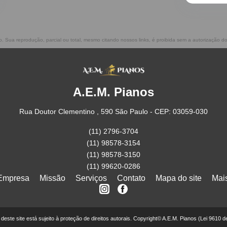
do. Sua reprodução, parcial ou total, mesmo citando nossos links, é proibida sem a autorização d
A.E.M. Pianos
Rua Doutor Clementino , 590 São Paulo - CEP: 03059-030
(11) 2796-3704
(11) 98578-3154
(11) 98578-3150
(11) 99620-0286
Empresa
Missão
Serviços
Contato
Mapa do site
Mai
r deste site está sujeito à proteção de direitos autorais. Copyright© A.E.M. Pianos (Lei 9610 