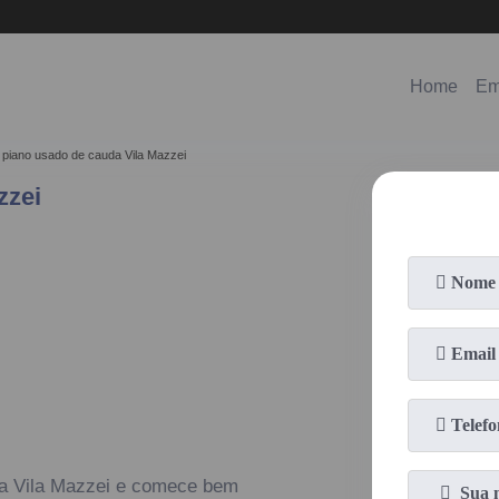
(11)
98578-3150
(11)
99620-0286
Home
Em
piano usado de cauda Vila Mazzei
zzei
da Vila Mazzei e comece bem