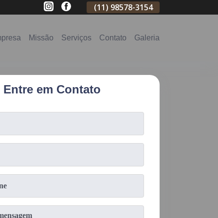
(11)
2796-3704
(11)
98578-3154
(11)
98578-31
presa
Missão
Serviços
Contato
Galeria
Entre em Contato