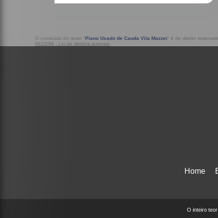
O conteúdo do texto "
Piano Usado de Cauda Vila Mazzei
" é de direito reserva
9610/98 - Lei de direitos autorais
.
Home
O inteiro teo