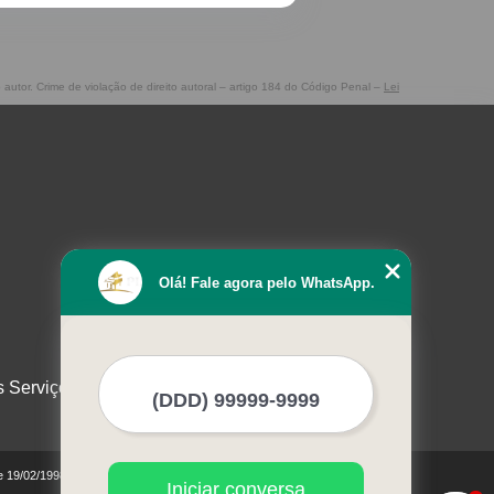
o autor. Crime de violação de direito autoral – artigo 184 do Código Penal –
Lei
Olá! Fale agora pelo WhatsApp.
s Serviços
de 19/02/1998)
Iniciar conversa