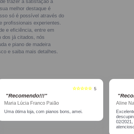
e trazer a satisfação a
 sua melhor destaque é
sso só é possível através do
profissionais experientes.
e e eficiência, entre em
 dos já citados, nós
uda e piano de madeira
sco e saiba mais detalhes.
☆☆☆☆☆
5
5
"Recomendo!!!"
Aline Nagata
Excelente atendimento!! Enviei um piano para
descupinização, reparo e afinação em
02/2021, incluindo o transporte. Muito
atenciosos, prestam ótimo serviço!!