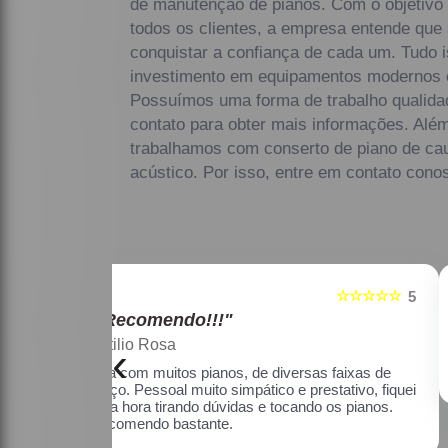
de manutenção de pianos. Com o objetivo d
todos os clientes, a empresa entende que
conquistar a confiança de cada um. Tudo i
investimento em equipamentos modernos e 
Possuímos uma forma de trabalho qualidad
contato para obter mais informações. Além
trabalhamos com conserto de piano de ca
acústico. Por isso, entre em contato cono
☆☆☆☆☆
☆☆☆☆☆
5
"Recomendo!!!"
Maria Lúcia Franco Paião
‹
as faixas de
Uma ótima loja, com pianos bons, amei.
estativo, fiquei
o os pianos.