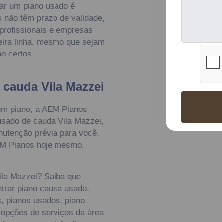
ar um piano usado é
s não têm prazo de validade,
 profissionais e empresas
meira linha, mesmo que sejam
o certos.
cauda Vila Mazzei
um piano, a AEM Pianos
usado de cauda Vila Mazzei,
nutenção prévia para você.
AEM Pianos hoje mesmo.
ila Mazzei? Saiba que
ntrar piano causa usado,
s, pianos usados, piano
s opções de serviços da área