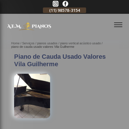
11)
2796-3704
(11)
98578-3154
(11)
98578-3150
Home
Serviços
pianos usados
piano vertical acústico usado
piano de cauda usado valores Vila Guilherme
Piano de Cauda Usado Valores
Vila Guilherme