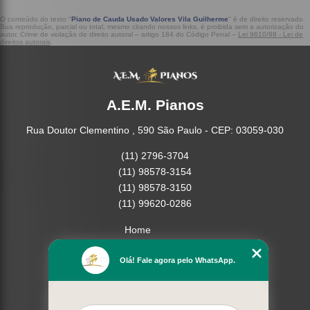
O conteúdo do texto "
Piano de Cauda Usado Valores Vila Guilherme
" é de direito reservado.
Sua reprodução, parcial ou total, mesmo citando nossos links, é proibida sem a autorização do
autor. Crime de violação de direito autoral – artigo 184 do Código Penal –
Lei 9610/98 - Lei de
direitos autorais
.
A.E.M. Pianos
Rua Doutor Clementino , 590 São Paulo - CEP: 03059-030
(11) 2796-3704
(11) 98578-3154
(11) 98578-3150
(11) 99620-0286
Home
Empresa
Olá! Fale agora pelo WhatsApp.
Missão
Serviços
Contato
Mapa do site