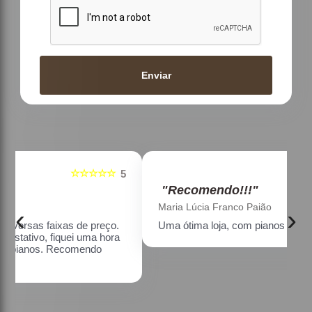
Enviar
☆☆☆☆☆
5
5
"Recomendo!!!"
Maria Lúcia Franco Paião
‹
›
Uma ótima loja, com pianos bons, amei.
a