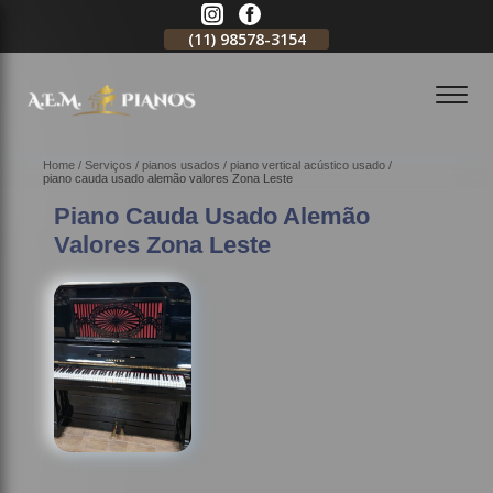
11)
2796-3704
(11)
98578-3154
(11)
98578-3150
Home
Serviços
pianos usados
piano vertical acústico usado
piano cauda usado alemão valores Zona Leste
Piano Cauda Usado Alemão
Valores Zona Leste