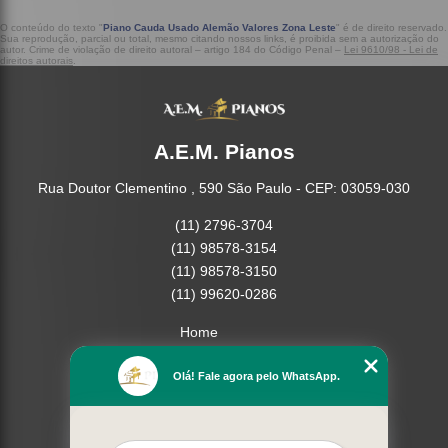
O conteúdo do texto "
Piano Cauda Usado Alemão Valores Zona Leste
" é de direito reservado.
Sua reprodução, parcial ou total, mesmo citando nossos links, é proibida sem a autorização do
autor. Crime de violação de direito autoral – artigo 184 do Código Penal –
Lei 9610/98 - Lei de
direitos autorais
.
A.E.M. Pianos
Rua Doutor Clementino , 590 São Paulo - CEP: 03059-030
(11) 2796-3704
(11) 98578-3154
(11) 98578-3150
(11) 99620-0286
Home
Empresa
Olá! Fale agora pelo WhatsApp.
Missão
Serviços
Contato
Mapa do site