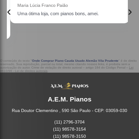
Maria Lúcia Franco Paião
‹
›
Uma ótima loja, com pianos bons, amei.
a
O conteúdo do texto "
Onde Comprar Piano Cauda Usado Alemão Vila Prudente
" é de direito
reservado. Sua reprodução, parcial ou total, mesmo citando nossos links, é proibida sem a
autorização do autor. Crime de violação de direito autoral – artigo 184 do Código Penal –
Lei
9610/98 - Lei de direitos autorais
.
A.E.M. Pianos
Rua Doutor Clementino , 590 São Paulo - CEP: 03059-030
(11) 2796-3704
(11) 98578-3154
(11) 98578-3150