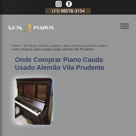
11)
2796-3704
(11)
98578-3154
(11)
98578-3150
Home
Serviços
pianos usados
piano vertical acústico usado
onde comprar piano cauda usado alemão Vila Prudente
Onde Comprar Piano Cauda
Usado Alemão Vila Prudente