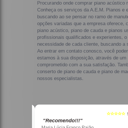
Procurando onde comprar piano acústico 
Conheça os serviços da A.E.M. Pianos e e
buscando ao se pensar no ramo de manut
opções variadas que a empresa oferece, 
piano acústico, piano de cauda e pianos 
profissionais qualificados e experientes,
necessidade de cada cliente, buscando a s
Ao entrar em contato conosco, você poder
estamos à sua disposição, através de um
comprometido com a sua satisfação. Ta
conserto de piano de cauda e piano de ma
nossos especialistas.
☆☆☆☆☆
☆☆☆☆☆
5
"Recomendo!!!"
Maria Lúcia Franco Paião