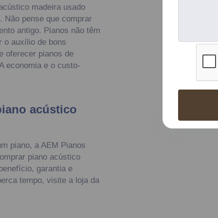
 acústico madeira usado
. Não pense que comprar
nto antigo. Pianos não têm
 o auxílio de bons
e oferecer pianos de
A economia e o custo-
iano acústico
um piano, a AEM Pianos
comprar piano acústico
enefício, garantia e
rca tempo, visite a loja da