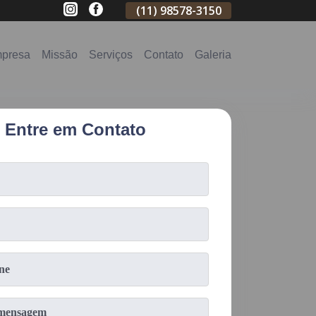
(11)
98578-3154
(11)
98578-3150
(11)
99620-02
presa
Missão
Serviços
Contato
Galeria
Entre em Contato