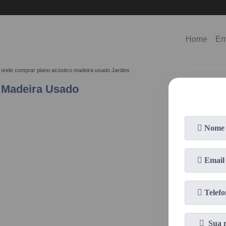
11)
98578-3150
(11)
99620-0286
(11)
2796-3704
Home
Em
onde comprar piano acústico madeira usado Jardins
 Madeira Usado