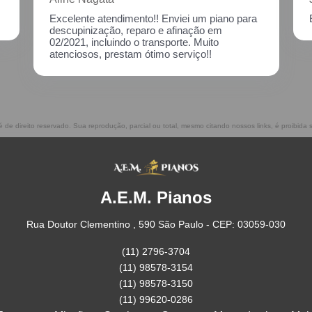
Excelente atendimento!! Enviei um piano para
descupinização, reparo e afinação em
02/2021, incluindo o transporte. Muito
atenciosos, prestam ótimo serviço!!
 é de direito reservado. Sua reprodução, parcial ou total, mesmo citando nossos links, é proibida 
A.E.M. Pianos
Rua Doutor Clementino , 590 São Paulo - CEP: 03059-030
(11) 2796-3704
(11) 98578-3154
(11) 98578-3150
(11) 99620-0286