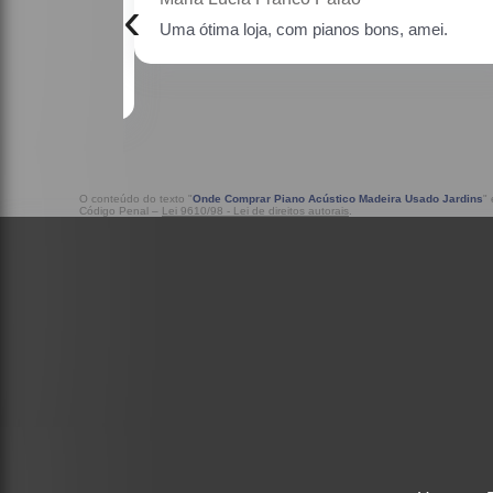
‹
as faixas de
Uma ótima loja, com pianos bons, amei.
estativo, fiquei
o os pianos.
O conteúdo do texto "
Onde Comprar Piano Acústico Madeira Usado Jardins
"
Código Penal –
Lei 9610/98 - Lei de direitos autorais
.