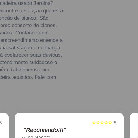
madeira usado Jardins?
ncontre a solução que está
enção de pianos. São
como conserto de pianos,
usados. Contando com
 o empreendimento entende a
ua satisfação e confiança.
á esclarecer suas dúvidas,
 atendimento cuidadoso e
mbém trabalhamos com
deira acústico. Fale com
☆☆☆☆☆
5
5
"Recomendo!!!"
Aline Nagata