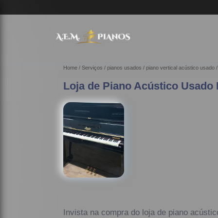
Home
Serviços
pianos usados
piano vertical acústico usado
Loja de Piano Acústico Usado 
Invista na compra do loja de piano acústi