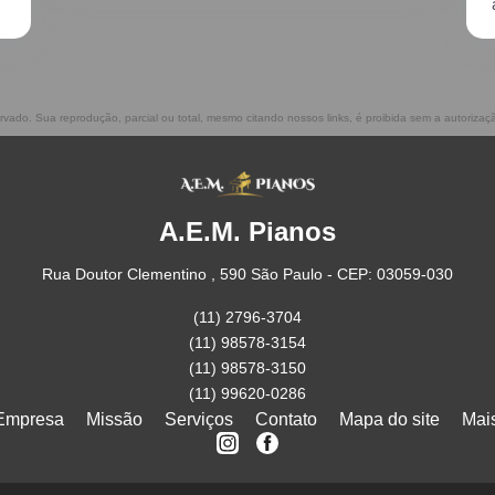
atenciosos, prestam ótimo serviço!!
servado. Sua reprodução, parcial ou total, mesmo citando nossos links, é proibida sem a autorizaç
A.E.M. Pianos
Rua Doutor Clementino , 590 São Paulo - CEP: 03059-030
(11) 2796-3704
(11) 98578-3154
(11) 98578-3150
(11) 99620-0286
Empresa
Missão
Serviços
Contato
Mapa do site
Mai