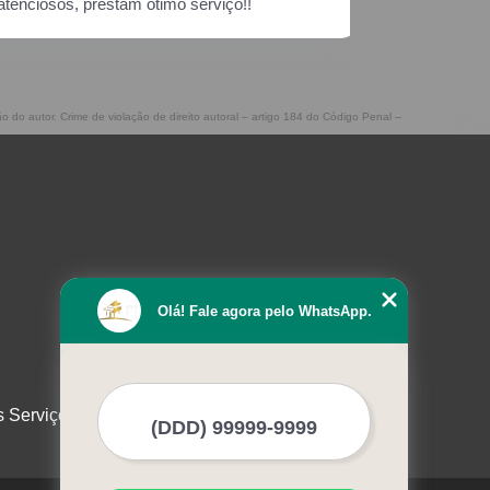
ão do autor. Crime de violação de direito autoral – artigo 184 do Código Penal –
Olá! Fale agora pelo WhatsApp.
s Serviços