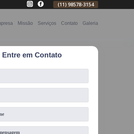
(11)
2796-3704
(11)
98578-3154
(11)
98578-31
presa
Missão
Serviços
Contato
Galeria
Entre em Contato