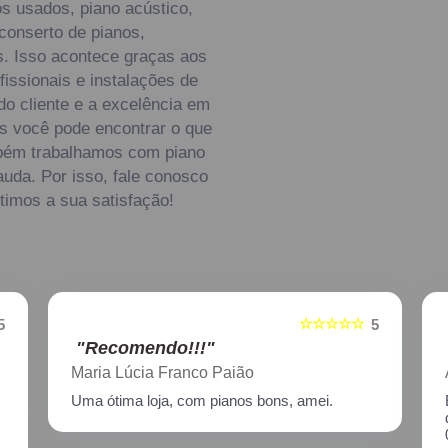
s usados, piano acústico,
 conserto de pianos,
os. Isso acontece graças aos
issionais e instalações de
do cliente e a excelência em
s você pode encontrar o que
mbém trabalhamos com piano
auda. Por isso, fale conosco
imos a sua satisfação!
☆☆☆☆☆
5
5
"Recomendo!!!"
Aline Nagata
Excelente atendimento!! Enviei um piano para
descupinização, reparo e afinação em
02/2021, incluindo o transporte. Muito