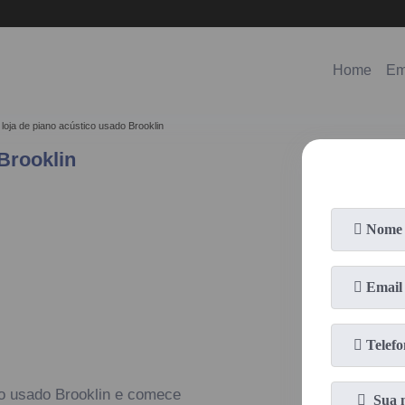
(11)
98578-3150
(11)
99620-0286
Home
Em
loja de piano acústico usado Brooklin
Brooklin
co usado Brooklin e comece