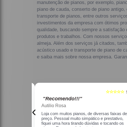
manutenção de pianos, por exemplo, piano
piano de cauda, conserto de piano antigo,
transporte de pianos, entre outros serviç
investimentos da empresa com ótimos prof
qualidade, buscando sempre a satisfação 
produtos e trabalhos. Com nossos serviço
almeja. Além dos serviços já citados, ta
acústico usado e transporte de piano de c
e saiba mais sobre nossa empresa. Garant
☆☆☆☆☆
☆☆☆☆☆
5
"Recomendo!!!"
Maria Lúcia Franco Paião
‹
as faixas de
Uma ótima loja, com pianos bons, amei.
estativo, fiquei
o os pianos.