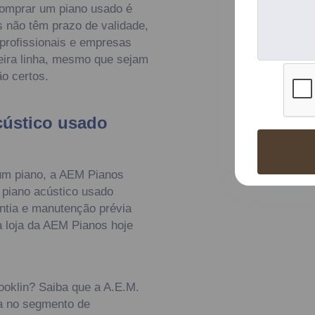
omprar um piano usado é
s não têm prazo de validade,
 profissionais e empresas
meira linha, mesmo que sejam
o certos.
cústico usado
um piano, a AEM Pianos
e piano acústico usado
antia e manutenção prévia
a loja da AEM Pianos hoje
ooklin? Saiba que a A.E.M.
sa no segmento de