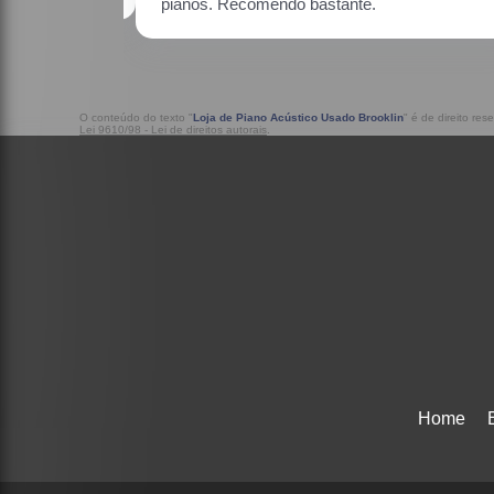
O conteúdo do texto "
Loja de Piano Acústico Usado Brooklin
" é de direito re
Lei 9610/98 - Lei de direitos autorais
.
Home