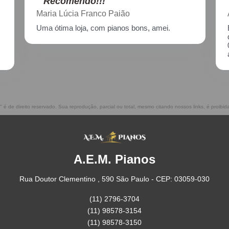
"Recomendo!!!"
Aline Nagata
Excelente atendimento!! Enviei um piano para
descupinização, reparo e afinação em
02/2021, incluindo o transporte. Muito
atenciosos, prestam ótimo serviço!!
" é de direito reservado. Sua reprodução, parcial ou total, mesmo citando nossos links, é proibid
A.E.M. Pianos
Rua Doutor Clementino , 590 São Paulo - CEP: 03059-030
(11) 2796-3704
(11) 98578-3154
(11) 98578-3150