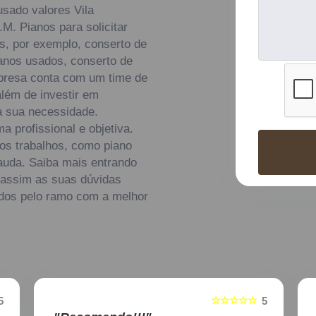
usado valores Vila
. Pianos para solicitar
s, por exemplo, conserto de
ianos usados, conserto de
mpresa conta com um time de
além de investir em
a sua necessidade.
 profissional e objetiva.
ros trabalhos, como piano
cauda. Saiba mais entrando
assim as suas dúvidas
zados pelo ramo com a melhor
☆☆☆☆☆
5
5