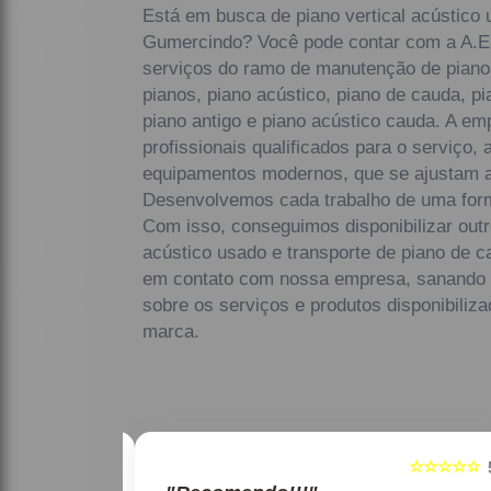
Está em busca de piano vertical acústico 
Gumercindo? Você pode contar com a A.E.M
serviços do ramo de manutenção de piano
pianos, piano acústico, piano de cauda, p
piano antigo e piano acústico cauda. A e
profissionais qualificados para o serviço, 
equipamentos modernos, que se ajustam 
Desenvolvemos cada trabalho de uma forma
Com isso, conseguimos disponibilizar out
acústico usado e transporte de piano de 
em contato com nossa empresa, sanando 
sobre os serviços e produtos disponibili
marca.
☆☆☆☆☆
☆☆☆☆☆
5