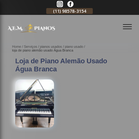
11)
2796-3704
(11)
98578-3154
(11)
98578-3150
Home
Serviços
pianos usados
piano usado
loja de piano alemão usado Água Branca
Loja de Piano Alemão Usado
Água Branca