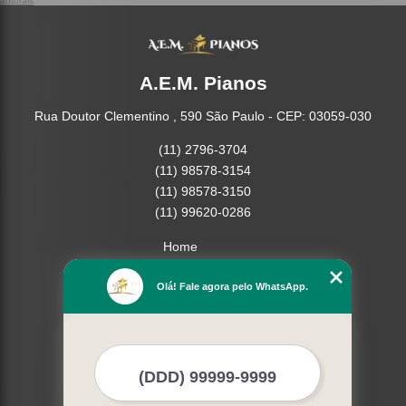
autorais
.
A.E.M. Pianos
Rua Doutor Clementino , 590 São Paulo - CEP: 03059-030
(11) 2796-3704
(11) 98578-3154
(11) 98578-3150
(11) 99620-0286
Home
Empresa
Olá! Fale agora pelo WhatsApp.
Missão
Serviços
Contato
Mapa do site
Mais Serviços