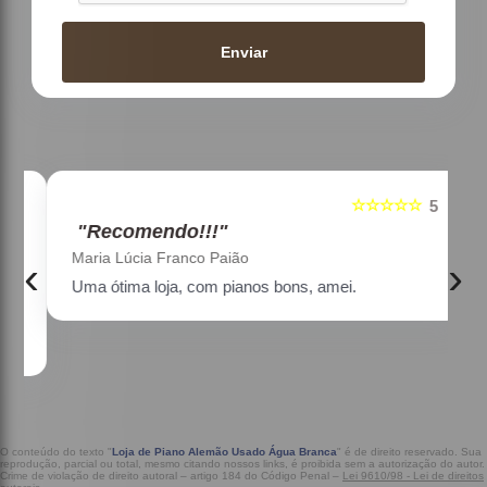
Enviar
☆☆☆☆☆
5
5
"Recomendo!!!"
Maria Lúcia Franco Paião
‹
›
Uma ótima loja, com pianos bons, amei.
a
O conteúdo do texto "
Loja de Piano Alemão Usado Água Branca
" é de direito reservado. Sua
reprodução, parcial ou total, mesmo citando nossos links, é proibida sem a autorização do autor.
Crime de violação de direito autoral – artigo 184 do Código Penal –
Lei 9610/98 - Lei de direitos