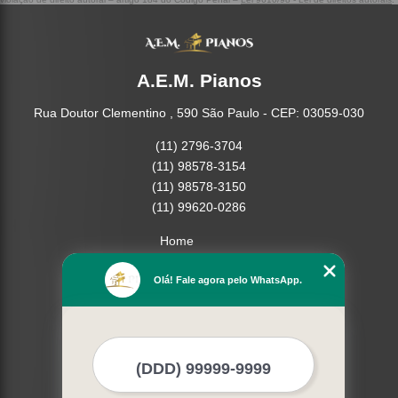
A.E.M. Pianos
Rua Doutor Clementino , 590 São Paulo - CEP: 03059-030
(11) 2796-3704
(11) 98578-3154
(11) 98578-3150
(11) 99620-0286
Home
Empresa
Olá! Fale agora pelo WhatsApp.
Missão
Serviços
Contato
Mapa do site
Mais Serviços