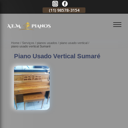
11)
2796-3704
(11)
98578-3154
(11)
98578-3150
Home
Serviços
pianos usados
piano usado vertical
piano usado vertical Sumaré
Piano Usado Vertical Sumaré