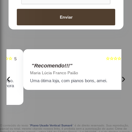
Enviar
☆☆☆☆☆
5
5
"Recomendo!!!"
Maria Lúcia Franco Paião
‹
›
Uma ótima loja, com pianos bons, amei.
a
O conteúdo do texto "
Piano Usado Vertical Sumaré
" é de direito reservado. Sua reprodução,
parcial ou total, mesmo citando nossos links, é proibida sem a autorização do autor. Crime de
violação de direito autoral – artigo 184 do Código Penal –
Lei 9610/98 - Lei de direitos autorais
.