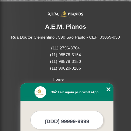
A.E.M. Pianos
Rua Doutor Clementino , 590 São Paulo - CEP: 03059-030
(11) 2796-3704
(11) 98578-3154
(11) 98578-3150
(11) 99620-0286
Home
Empresa
Olá! Fale agora pelo WhatsApp.
Missão
Serviços
Contato
Mapa do site
Mais Serviços