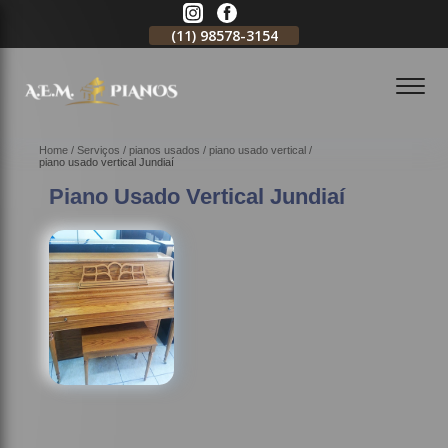
11)
2796-3704
(11)
98578-3154
(11)
98578-3150
Home
Serviços
pianos usados
piano usado vertical
piano usado vertical Jundiaí
Piano Usado Vertical Jundiaí