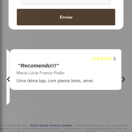
Enviar
☆☆☆☆☆
5
5
"Recomendo!!!"
Maria Lúcia Franco Paião
‹
›
Uma ótima loja, com pianos bons, amei.
a
O conteúdo do texto "
Piano Usado Vertical Jundiaí
" é de direito reservado. Sua reprodução,
parcial ou total, mesmo citando nossos links, é proibida sem a autorização do autor. Crime de
violação de direito autoral – artigo 184 do Código Penal –
Lei 9610/98 - Lei de direitos autorais
.