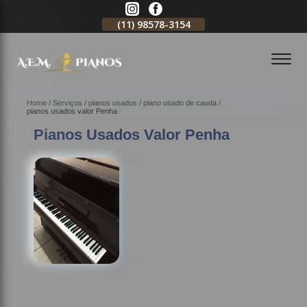
11)
2796-3704
(11)
98578-3154
(11)
98578-3150
Home
Serviços
pianos usados
piano usado de cauda
pianos usados valor Penha
Pianos Usados Valor Penha