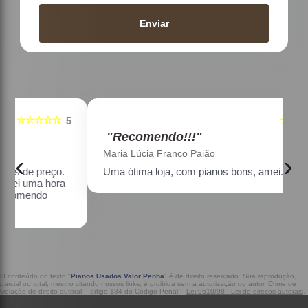
Enviar
☆☆☆☆☆
5
5
"Recomendo!!!"
Maria Lúcia Franco Paião
‹
›
Uma ótima loja, com pianos bons, amei.
a
O conteúdo do texto "
Pianos Usados Valor Penha
" é de direito reservado. Sua reprodução,
parcial ou total, mesmo citando nossos links, é proibida sem a autorização do autor. Crime de
violação de direito autoral – artigo 184 do Código Penal –
Lei 9610/98 - Lei de direitos autorais
.