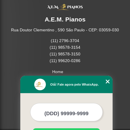
A.E.M. Pianos
Rua Doutor Clementino , 590 São Paulo - CEP: 03059-030
(11) 2796-3704
(11) 98578-3154
(11) 98578-3150
(11) 99620-0286
Home
Empresa
Olá! Fale agora pelo WhatsApp.
Missão
Serviços
Contato
Mapa do site
Mais Serviços