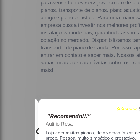
para seus clientes serviços como o de pi
pianos, transporte de pianos, piano acúst
antigo e piano acústico. Para uma maior sa
empresa busca investir nos melhores prof
instalações modernas, garantindo assim, 
cotação no mercado. Disponibilizamos ta
transporte de piano de cauda. Por isso, a
entrar em contato e saber mais. Nossos a
sanar todas as suas dúvidas sobre os trab
mais!
☆☆☆☆☆
☆☆☆☆☆
5
"Recomendo!!!"
Maria Lúcia Franco Paião
‹
as faixas de
Uma ótima loja, com pianos bons, amei.
estativo, fiquei