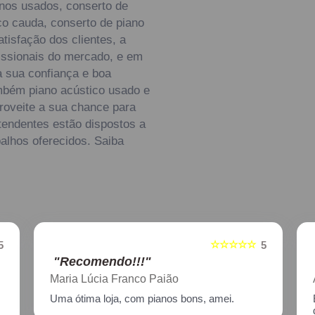
anos usados, conserto de
ico cauda, conserto de piano
tisfação dos clientes, a
issionais do mercado, e em
a sua confiança e boa
mbém piano acústico usado e
proveite a sua chance para
tendentes estão dispostos a
alhos oferecidos. Saiba
☆☆☆☆☆
5
5
"Recomendo!!!"
Aline Nagata
Excelente atendimento!! Enviei um piano para
descupinização, reparo e afinação em