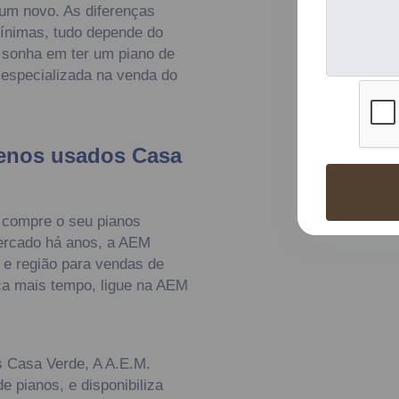
 um novo. As diferenças
ínimas, tudo depende do
 sonha em ter um piano de
 especializada na venda do
enos usados Casa
 compre o seu pianos
ercado há anos, a AEM
 e região para vendas de
ca mais tempo, ligue na AEM
 Casa Verde, A A.E.M.
 pianos, e disponibiliza