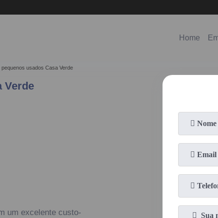
(11)
98578-3150
(11)
99620-0286
Home
Em
s pequenos usados Casa Verde
 Verde
m um excelente custo-