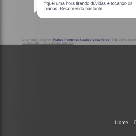
o os pianos.
O conteúdo do texto "
Pianos Pequenos Usados Casa Verde
" é de direito rese
Lei 9610/98 - Lei de direitos autorais
.
Home