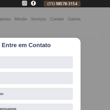
(11)
2796-3704
(11)
98578-3154
(11)
98578-31
presa
Missão
Serviços
Contato
Galeria
Entre em Contato