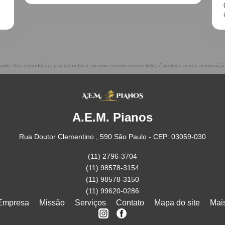
02/2021, incluindo o transporte. Muito
atenciosos, prestam ótimo serviço!!
rvado. Sua reprodução, parcial ou total, mesmo citando nossos links, é proibida sem a autorizaçã
A.E.M. Pianos
Rua Doutor Clementino , 590 São Paulo - CEP: 03059-030
(11) 2796-3704
(11) 98578-3154
(11) 98578-3150
(11) 99620-0286
Empresa
Missão
Serviços
Contato
Mapa do site
Mai