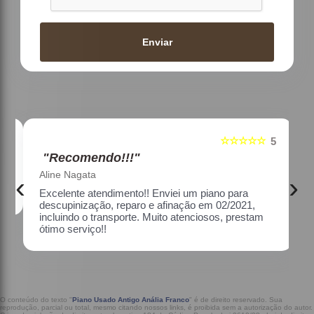
Enviar
☆☆☆☆☆
5
5
"Recomendo!!!"
Aline Nagata
‹
›
Excelente atendimento!! Enviei um piano para
descupinização, reparo e afinação em 02/2021,
incluindo o transporte. Muito atenciosos, prestam
ótimo serviço!!
O conteúdo do texto "
Piano Usado Antigo Anália Franco
" é de direito reservado. Sua
reprodução, parcial ou total, mesmo citando nossos links, é proibida sem a autorização do autor.