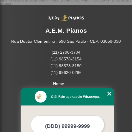
Crime de violação de direito autoral – artigo 184 do Código Penal –
Lei 9610/98 - Lei de direitos
autorais
.
A.E.M. Pianos
Rua Doutor Clementino , 590 São Paulo - CEP: 03059-030
(11) 2796-3704
(11) 98578-3154
(11) 98578-3150
(11) 99620-0286
Home
Empresa
Olá! Fale agora pelo WhatsApp.
Missão
Serviços
Contato
Mapa do site
Mais Serviços