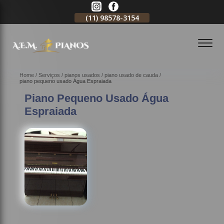
11)
2796-3704
(11)
98578-3154
(11)
98578-3150
Home
Serviços
pianos usados
piano usado de cauda
piano pequeno usado Água Espraiada
Piano Pequeno Usado Água
Espraiada