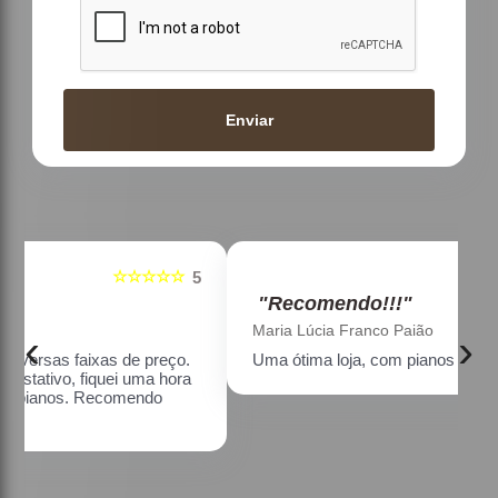
Enviar
☆☆☆☆☆
5
5
"Recomendo!!!"
Maria Lúcia Franco Paião
‹
›
Uma ótima loja, com pianos bons, amei.
a