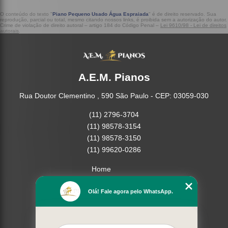
O conteúdo do texto "
Piano Pequeno Usado Água Espraiada
" é de direito reservado. Sua
reprodução, parcial ou total, mesmo citando nossos links, é proibida sem a autorização do autor.
Crime de violação de direito autoral – artigo 184 do Código Penal –
Lei 9610/98 - Lei de direitos
autorais
.
A.E.M. Pianos
Rua Doutor Clementino , 590 São Paulo - CEP: 03059-030
(11) 2796-3704
(11) 98578-3154
(11) 98578-3150
(11) 99620-0286
Home
Empresa
Olá! Fale agora pelo WhatsApp.
Missão
Serviços
Contato
Mapa do site