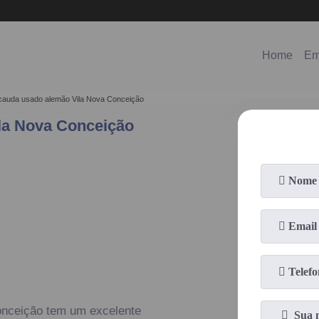
(11)
98578-3150
(11)
99620-0286
Home
Em
cauda usado alemão Vila Nova Conceição
la Nova Conceição
onceição tem um excelente