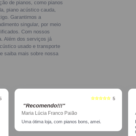
ção de pianos, como pianos
a, piano acústico cauda,
tigo. Garantimos a
ndimento singular, por meio
alificados. Com nossos
. Além dos serviços já
ústico usado e transporte
 e saiba mais sobre nossa
☆☆☆☆☆
5
5
"Recomendo!!!"
Aline Nagata
Excelente atendimento!! Enviei um piano para
descupinização, reparo e afinação em
02/2021, incluindo o transporte. Muito