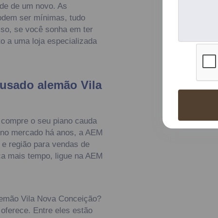
ade de um novo. As
podem ser mínimas, tudo
sso, se você sonha em ter
o a uma loja especializada
usado alemão Vila
 compre o seu piano cauda
 no mercado há anos, a AEM
 e região para vendas de
ca mais tempo, ligue na AEM
lemão Vila Nova Conceição?
oferece. Entre eles estão