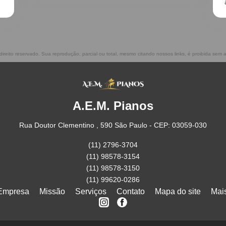
atenciosos, prestam ótimo serviço!!
 direito reservado. Sua reprodução, parcial ou total, mesmo citando nossos links, é proibida sem a
A.E.M. Pianos
Rua Doutor Clementino , 590 São Paulo - CEP: 03059-030
(11) 2796-3704
(11) 98578-3154
(11) 98578-3150
(11) 99620-0286
Empresa
Missão
Serviços
Contato
Mapa do site
Mai