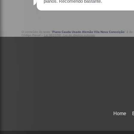
O conteúdo do texto "
Piano Cauda Usado Alemão Vila Nova Conceição
" é de
Código Penal –
Lei 9610/98 - Lei de direitos autorais
.
Home