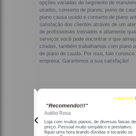
opções variadas do segmento de manuten
usados, conserto de pianos, piano de caud
piano causa usado e conserto de piano an
satisfação dos clientes através de um ate
de profissionais treinados e altamente qu
serviços você pode encontrar o que almeja
citados, também trabalhamos com piano ac
de piano de cauda. Por isso, fale conosco
empresa. Garantimos a sua satisfação!
☆☆☆☆☆
☆☆☆☆☆
5
"Recomendo!!!"
Maria Lúcia Franco Paião
‹
as faixas de
Uma ótima loja, com pianos bons, amei.
estativo, fiquei
o os pianos.