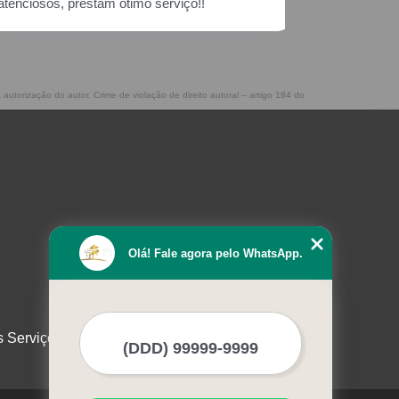
 autorização do autor. Crime de violação de direito autoral – artigo 184 do
Olá! Fale agora pelo WhatsApp.
s Serviços