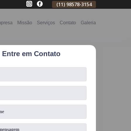
(11)
2796-3704
(11)
98578-3154
(11)
98578-31
presa
Missão
Serviços
Contato
Galeria
Entre em Contato