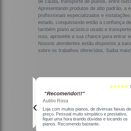
de cauda, transporte de pianos, entre outra
Apresentando produtos de alto padrão, a
profissionais especializados e instalaçõ
estado, conquistando então a confiança de
também piano acústico usado e transporte
isso, aproveite a sua chance para entrar 
Nossos atendentes estão dispostos a san
sobre os trabalhos oferecidos. Saiba mais
☆☆☆☆☆
☆☆☆☆☆
5
"Recomendo!!!"
Maria Lúcia Franco Paião
‹
as faixas de
Uma ótima loja, com pianos bons, amei.
estativo, fiquei
o os pianos.