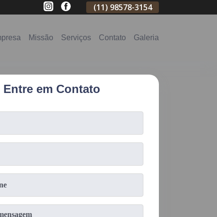
(11)
2796-3704
(11)
98578-3154
(11)
98578-31
presa
Missão
Serviços
Contato
Galeria
Entre em Contato