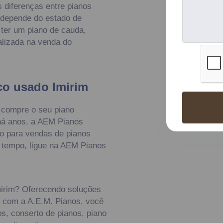
 diferenças entre pianos
 depende do estado de
ter um piano de cauda,
alizada na venda do
co usado Imirim
 compre o seu piano
 há anos, a AEM Pianos
o para vendas de pianos
 tempo, ligue na AEM Pianos
mirim? Oferecendo soluções
, com a A.E.M. Pianos, você
s, conserto de pianos, piano