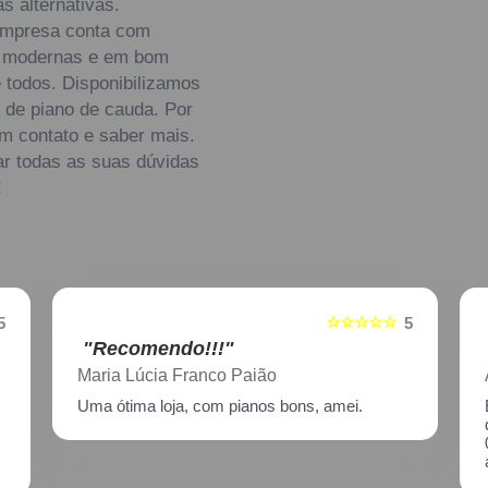
s alternativas.
 empresa conta com
es modernas e em bom
 todos. Disponibilizamos
 de piano de cauda. Por
em contato e saber mais.
ar todas as suas dúvidas
!
☆☆☆☆☆
5
5
"Recomendo!!!"
Aline Nagata
Excelente atendimento!! Enviei um piano para
descupinização, reparo e afinação em
02/2021, incluindo o transporte. Muito
atenciosos, prestam ótimo serviço!!