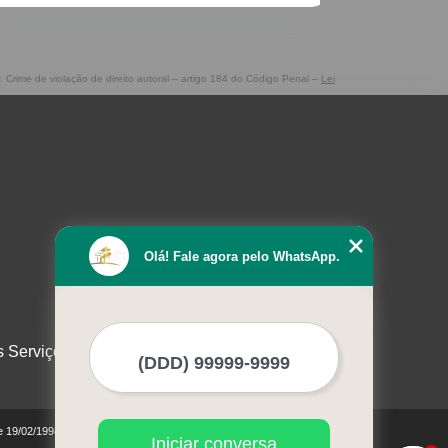
r. Crime de violação de direito autoral – artigo 184 do Código Penal –
Lei
Olá! Fale agora pelo WhatsApp.
s Serviços
de 19/02/1998)
Iniciar conversa