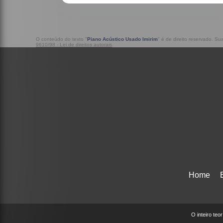
O conteúdo do texto "
Piano Acústico Usado Imirim
" é de direito reservado. Su
9610/98 - Lei de direitos autorais
.
Home
O inteiro teo