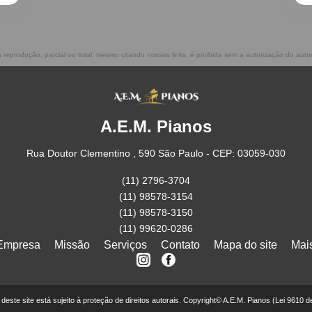
a reprodução, parcial ou total, mesmo citando nossos links, é proibida sem a autorização do auto
A.E.M. Pianos
Rua Doutor Clementino , 590 São Paulo - CEP: 03059-030
(11) 2796-3704
(11) 98578-3154
(11) 98578-3150
(11) 99620-0286
Empresa
Missão
Serviços
Contato
Mapa do site
Mai
r deste site está sujeito à proteção de direitos autorais. Copyright© A.E.M. Pianos (Lei 9610 