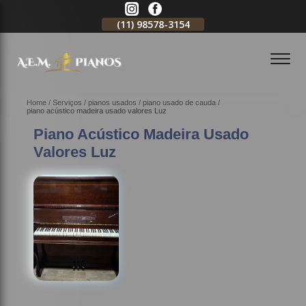
11)
2796-3704
(11)
98578-3154
(11)
98578-3150
Home
Serviços
pianos usados
piano usado de cauda
piano acústico madeira usado valores Luz
Piano Acústico Madeira Usado
Valores Luz