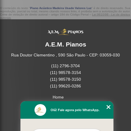
O conteúdo do texto "
Piano Acústico Madeira Usado Valores Luz
" é de direito reservado. Sua
reprodução, parcial ou total, mesmo citando nossos links, é proibida sem a autorização do autor.
Crime de violação de direito autoral – artigo 184 do Código Penal –
Lei 9610/98 - Lei de direitos
autorais
.
A.E.M. Pianos
Rua Doutor Clementino , 590 São Paulo - CEP: 03059-030
(11) 2796-3704
(11) 98578-3154
(11) 98578-3150
(11) 99620-0286
Home
Empresa
Olá! Fale agora pelo WhatsApp.
Missão
Serviços
Contato
Mapa do site