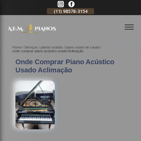
11)
2796-3704
(11)
98578-3154
(11)
98578-3150
Home
Serviços
pianos usados
piano usado de cauda
onde comprar piano acústico usado Aclimação
Onde Comprar Piano Acústico
Usado Aclimação