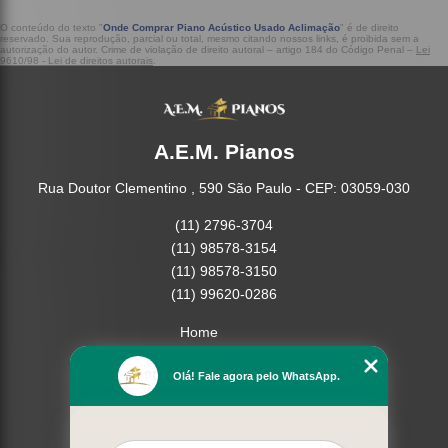
O conteúdo do texto "
Onde Comprar Piano Acústico Usado Aclimação
" é de direito
reservado. Sua reprodução, parcial ou total, mesmo citando nossos links, é proibida sem a
autorização do autor. Crime de violação de direito autoral – artigo 184 do Código Penal –
Lei
9610/98 - Lei de direitos autorais
.
A.E.M. Pianos
Rua Doutor Clementino , 590 São Paulo - CEP: 03059-030
(11) 2796-3704
(11) 98578-3154
(11) 98578-3150
(11) 99620-0286
Home
Empresa
Olá! Fale agora pelo WhatsApp.
Missão
Serviços
Contato
Mapa do site