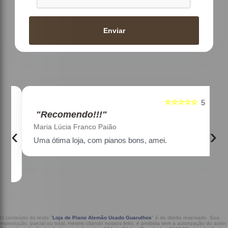
Enviar
☆☆☆☆☆
5
5
"Recomendo!!!"
Maria Lúcia Franco Paião
‹
›
Uma ótima loja, com pianos bons, amei.
a
O conteúdo do texto "
Loja de Piano Alemão Usado Guarulhos
" é de direito reservado. Sua
reprodução, parcial ou total, mesmo citando nossos links, é proibida sem a autorização do autor.