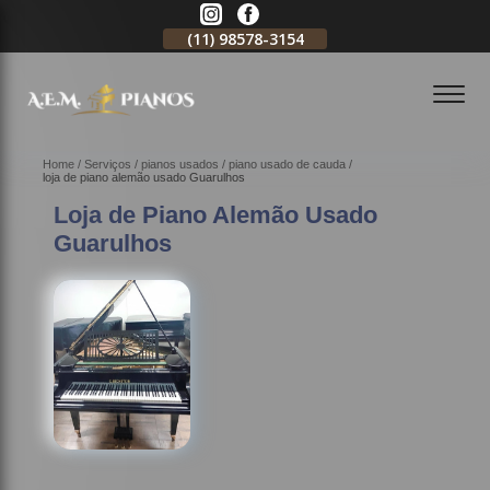
11)
2796-3704
(11)
98578-3154
(11)
98578-3150
Home
Serviços
pianos usados
piano usado de cauda
loja de piano alemão usado Guarulhos
Loja de Piano Alemão Usado
Guarulhos