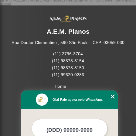
Crime de violação de direito autoral – artigo 184 do Código Penal –
Lei 9610/98 - Lei de direitos
autorais
.
A.E.M. Pianos
Rua Doutor Clementino , 590 São Paulo - CEP: 03059-030
(11) 2796-3704
(11) 98578-3154
(11) 98578-3150
(11) 99620-0286
Home
Empresa
Olá! Fale agora pelo WhatsApp.
Missão
Serviços
Contato
Mapa do site
Mais Serviços