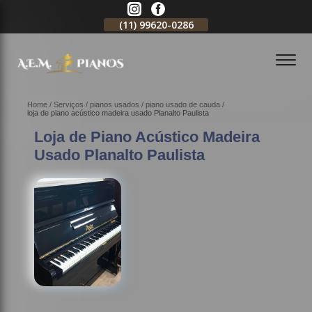
11)
98578-3150
(11)
99620-0286
(11)
2796-3704
Home
Serviços
pianos usados
piano usado de cauda
loja de piano acústico madeira usado Planalto Paulista
Loja de Piano Acústico Madeira
Usado Planalto Paulista