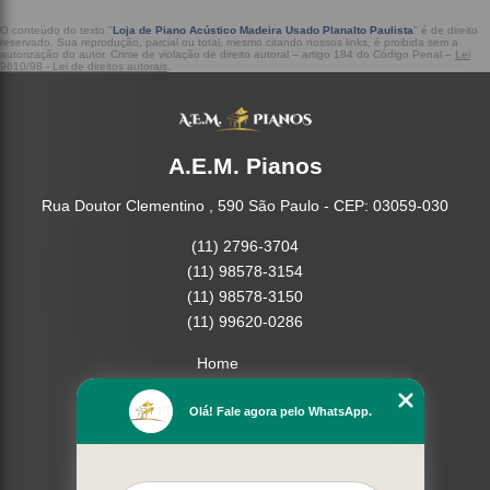
O conteúdo do texto "
Loja de Piano Acústico Madeira Usado Planalto Paulista
" é de direito
reservado. Sua reprodução, parcial ou total, mesmo citando nossos links, é proibida sem a
autorização do autor. Crime de violação de direito autoral – artigo 184 do Código Penal –
Lei
9610/98 - Lei de direitos autorais
.
A.E.M. Pianos
Rua Doutor Clementino , 590 São Paulo - CEP: 03059-030
(11) 2796-3704
(11) 98578-3154
(11) 98578-3150
(11) 99620-0286
Home
Empresa
Olá! Fale agora pelo WhatsApp.
Missão
Serviços
Contato
Mapa do site