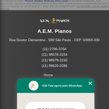
O conteúdo do texto "
Pianos Usados Verticais Zona Leste
" é de direito reservado. Sua
reprodução, parcial ou total, mesmo citando nossos links, é proibida sem a autorização do autor.
Crime de violação de direito autoral – artigo 184 do Código Penal –
Lei 9610/98 - Lei de direitos
autorais
.
A.E.M. Pianos
Rua Doutor Clementino , 590 São Paulo - CEP: 03059-030
(11) 2796-3704
(11) 98578-3154
(11) 98578-3150
(11) 99620-0286
Home
Empresa
Olá! Fale agora pelo WhatsApp.
Missão
Serviços
Contato
Mapa do site
Mais Serviços