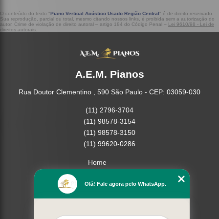
O conteúdo do texto "
Piano Vertical Acústico Usado Região Central
" é de direito reservado.
Sua reprodução, parcial ou total, mesmo citando nossos links, é proibida sem a autorização do
autor. Crime de violação de direito autoral – artigo 184 do Código Penal –
Lei 9610/98 - Lei de
direitos autorais
.
A.E.M. Pianos
Rua Doutor Clementino , 590 São Paulo - CEP: 03059-030
(11) 2796-3704
(11) 98578-3154
(11) 98578-3150
(11) 99620-0286
Home
Empresa
Olá! Fale agora pelo WhatsApp.
Missão
Serviços
Contato
Mapa do site