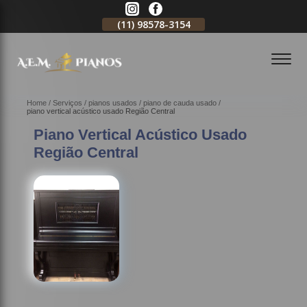
11)
2796-3704
(11)
98578-3154
(11)
98578-3150
Home
Serviços
pianos usados
piano de cauda usado
piano vertical acústico usado Região Central
Piano Vertical Acústico Usado
Região Central