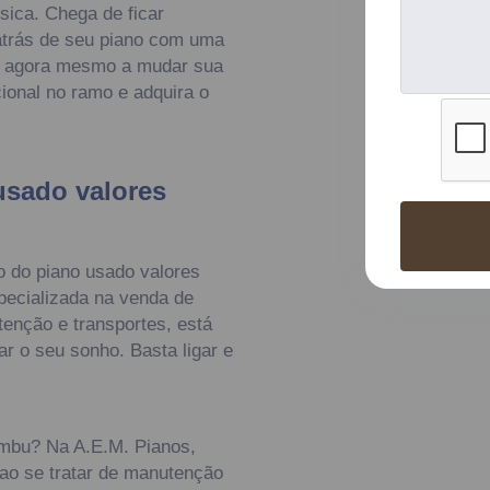
ica. Chega de ficar
atrás de seu piano com uma
e agora mesmo a mudar sua
ional no ramo e adquira o
usado valores
o do piano usado valores
ecializada na venda de
enção e transportes, está
ar o seu sonho. Basta ligar e
mbu? Na A.E.M. Pianos,
ao se tratar de manutenção