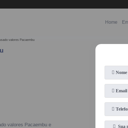
(11)
98578-3150
(11)
99620-0286
Home
Em
 usado valores Pacaembu
bu
ado valores Pacaembu e