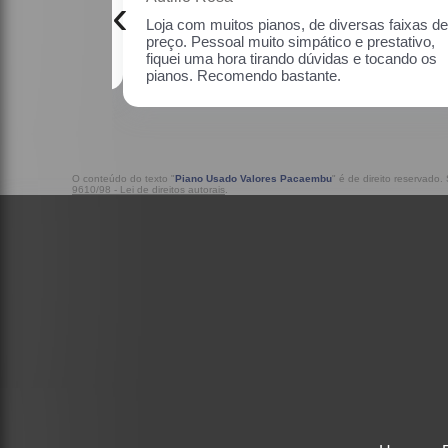
‹
rsas faixas de
Uma ótima loja, com pianos bons, amei.
 prestativo, fiquei
ndo os pianos.
O conteúdo do texto "
Piano Usado Valores Pacaembu
" é de direito reservado.
9610/98 - Lei de direitos autorais
.