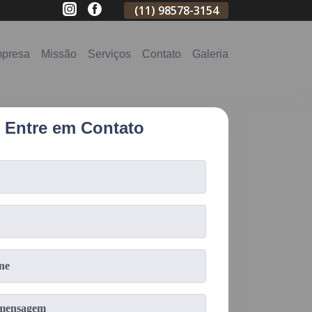
(11)
2796-3704
(11)
98578-3154
(11)
98578-31
presa
Missão
Serviços
Contato
Galeria
Entre em Contato