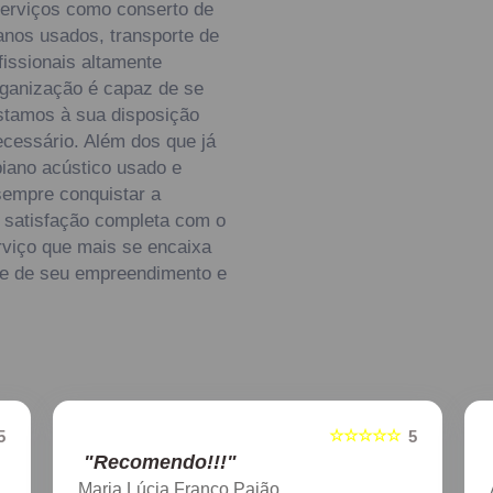
serviços como conserto de
ianos usados, transporte de
fissionais altamente
rganização é capaz de se
stamos à sua disposição
ecessário. Além dos que já
iano acústico usado e
sempre conquistar a
a satisfação completa com o
rviço que mais se encaixa
de de seu empreendimento e
☆
☆☆☆☆☆
5
5
"Recomendo!!!"
Aline Nagata