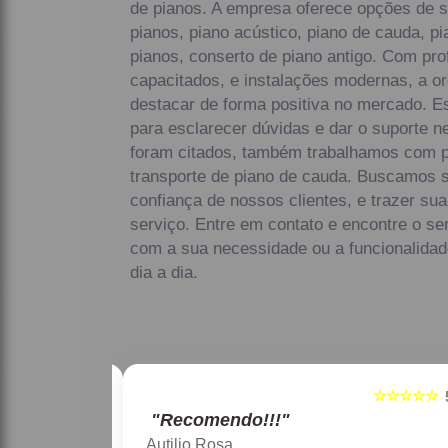
de pianos. A empresa oferece opções de 
pianos, piano acústico, piano de cauda, p
pianos, conserto de piano antigo. Com pro
capacitados, e instalações modernas, a o
destacar de forma positiva no mercado. E
para esclarecer dúvidas e dar o suporte n
foram citados, também trabalhamos com p
transporte de piano de cauda. Buscamos 
confiança de nossos clientes, e trazer su
serviço. Entre em contato e encontre o se
com a sua necessidade ou a funcionalida
dia a dia.
☆☆☆☆☆
☆☆☆☆
5
"Recomendo!!!"
Maria Lúcia Franco Paião