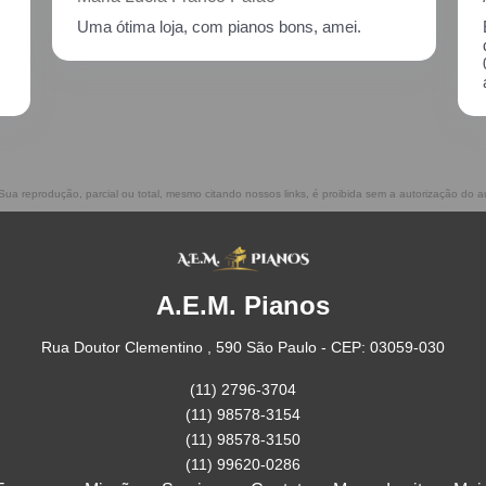
Excelente atendimento!! Enviei um piano para
descupinização, reparo e afinação em
02/2021, incluindo o transporte. Muito
atenciosos, prestam ótimo serviço!!
 Sua reprodução, parcial ou total, mesmo citando nossos links, é proibida sem a autorização do a
A.E.M. Pianos
Rua Doutor Clementino , 590 São Paulo - CEP: 03059-030
(11) 2796-3704
(11) 98578-3154
(11) 98578-3150
(11) 99620-0286