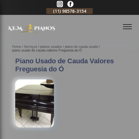
11)
2796-3704
(11)
98578-3154
(11)
98578-3150
Home
Serviços
pianos usados
piano de cauda usado
piano usado de cauda valores Freguesia do Ó
Piano Usado de Cauda Valores
Freguesia do Ó