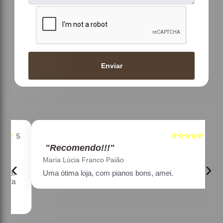
Enviar
☆☆☆☆☆
5
5
"Recomendo!!!"
Maria Lúcia Franco Paião
‹
›
Uma ótima loja, com pianos bons, amei.
a