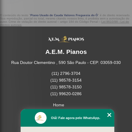
O conteúdo do texto "
Piano Usado de Cauda Valores Freguesia do Ó
" é de direito reservado.
Sua reprodução, parcial ou total, mesmo citando nossos links, é proibida sem a autorização do
autor. Crime de violação de direito autoral – artigo 184 do Código Penal –
Lei 9610/98 - Lei de
direitos autorais
.
A.E.M. Pianos
Rua Doutor Clementino , 590 São Paulo - CEP: 03059-030
(11) 2796-3704
(11) 98578-3154
(11) 98578-3150
(11) 99620-0286
Home
Empresa
Olá! Fale agora pelo WhatsApp.
Missão
Serviços