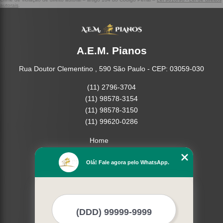
autorais
.
A.E.M. Pianos
Rua Doutor Clementino , 590 São Paulo - CEP: 03059-030
(11) 2796-3704
(11) 98578-3154
(11) 98578-3150
(11) 99620-0286
Home
Empresa
Olá! Fale agora pelo WhatsApp.
Missão
Serviços
Contato
Mapa do site
Mais Serviços