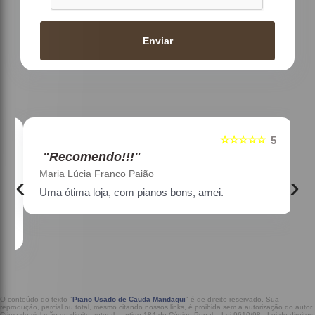
Enviar
☆☆☆☆☆
5
5
"Recomendo!!!"
Maria Lúcia Franco Paião
‹
›
Uma ótima loja, com pianos bons, amei.
a
O conteúdo do texto "
Piano Usado de Cauda Mandaqui
" é de direito reservado. Sua
reprodução, parcial ou total, mesmo citando nossos links, é proibida sem a autorização do autor.
Crime de violação de direito autoral – artigo 184 do Código Penal –
Lei 9610/98 - Lei de direitos