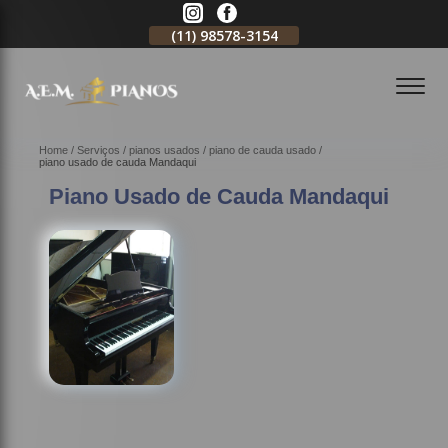
11)
2796-3704
(11)
98578-3154
(11)
98578-3150
Home
Serviços
pianos usados
piano de cauda usado
piano usado de cauda Mandaqui
Piano Usado de Cauda Mandaqui