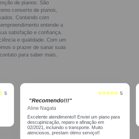
enção de pianos. São
como conserto de pianos,
usados. Contando com
 o empreendimento entende a
ua satisfação e confiança.
ciência e qualidade. Com um
remos o prazer de sanar suas
 contato para saber mais.
☆☆☆☆☆
5
5
"Recomendo!!!"
Aline Nagata
Excelente atendimento!! Enviei um piano para
descupinização, reparo e afinação em
02/2021, incluindo o transporte. Muito
atenciosos, prestam ótimo serviço!!