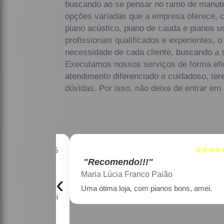
buscando ao se pensar no ramo de manut
opções variadas que a empresa oferece, 
piano acústico, piano de cauda e pianos 
profissionais qualificados e experientes,
necessidade de cada cliente, buscando a s
Executamos nossos serviços de forma efi
atendimento diferenciado e cuidadoso, te
dúvidas. Por isso, não deixe de entrar em
☆☆☆☆☆
☆☆☆☆☆
5
"Recomendo!!!"
Maria Lúcia Franco Paião
‹
as faixas de
Uma ótima loja, com pianos bons, amei.
estativo, fiquei
o os pianos.