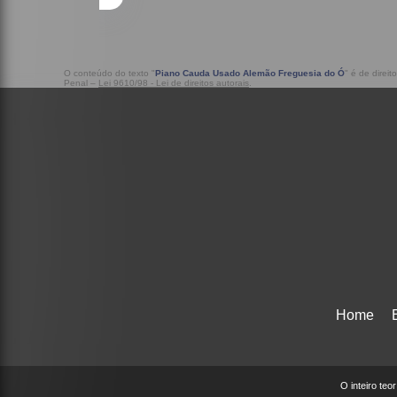
O conteúdo do texto "
Piano Cauda Usado Alemão Freguesia do Ó
" é de direi
Penal –
Lei 9610/98 - Lei de direitos autorais
.
Home
O inteiro teo