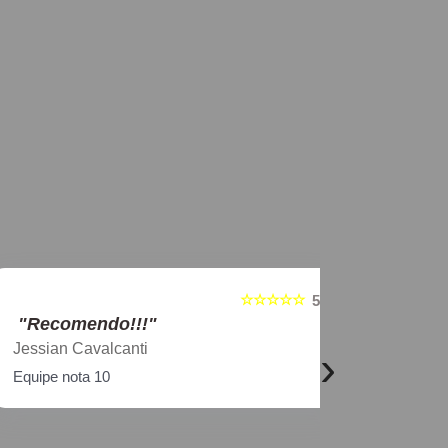
☆☆☆☆☆
5
"Recomendo!!!"
"Recome
Jessian Cavalcanti
Elisangela
›
Equipe nota 10
Adorei aten
tipos, preç
restauração