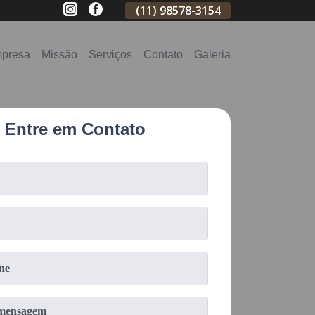
(11)
2796-3704
(11)
98578-3154
(11)
98578-31
presa
Missão
Serviços
Contato
Galeria
Entre em Contato