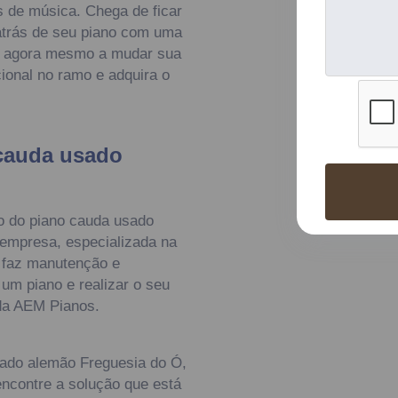
 de música. Chega de ficar
atrás de seu piano com uma
e agora mesmo a mudar sua
ional no ramo e adquira o
 cauda usado
ão do piano cauda usado
empresa, especializada na
 faz manutenção e
 um piano e realizar o seu
 da AEM Pianos.
sado alemão Freguesia do Ó,
ncontre a solução que está