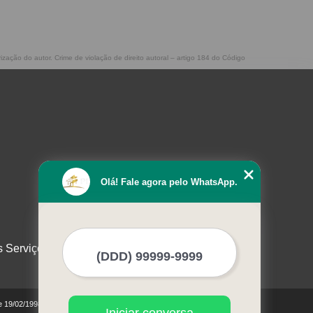
rização do autor. Crime de violação de direito autoral – artigo 184 do Código
Olá! Fale agora pelo WhatsApp.
s Serviços
de 19/02/1998)