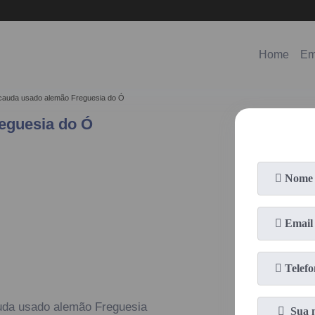
(11)
98578-3150
(11)
99620-0286
Home
Em
 cauda usado alemão Freguesia do Ó
eguesia do Ó
uda usado alemão Freguesia