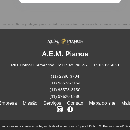
to reservado. Sua reprodução, parcial ou total, mesmo citando nossos links, é proibida sem a auto
A.E.M. Pianos
Rua Doutor Clementino , 590 São Paulo - CEP: 03059-030
(11) 2796-3704
(11) 98578-3154
(11) 98578-3150
(11) 99620-0286
Empresa
Missão
Serviços
Contato
Mapa do site
Mai
r deste site está sujeito à proteção de direitos autorais. Copyright© A.E.M. Pianos (Lei 9610 