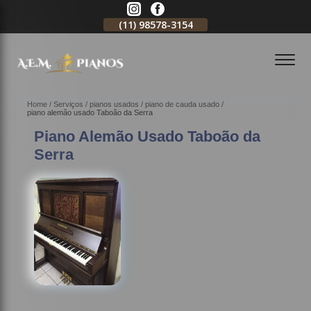
11)
2796-3704
(11)
98578-3154
(11)
98578-3150
Home
Serviços
pianos usados
piano de cauda usado
piano alemão usado Taboão da Serra
Piano Alemão Usado Taboão da
Serra