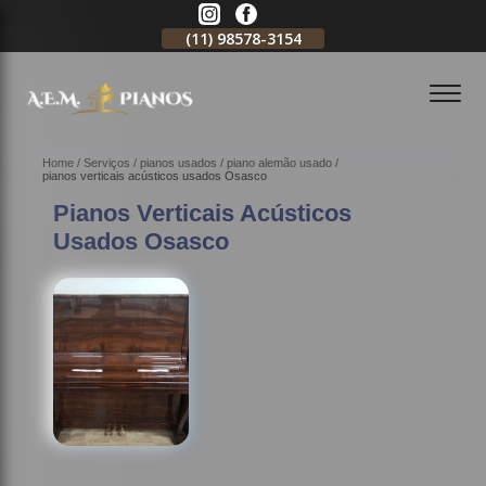
11)
2796-3704
(11)
98578-3154
(11)
98578-3150
Home
Serviços
pianos usados
piano alemão usado
pianos verticais acústicos usados Osasco
Pianos Verticais Acústicos
Usados Osasco