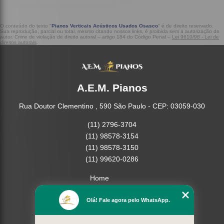
O conteúdo do texto "
Pianos Verticais Acústicos Usados Osasco
" é de direito reservado.
Sua reprodução, parcial ou total, mesmo citando nossos links, é proibida sem a autorização do
autor. Crime de violação de direito autoral – artigo 184 do Código Penal –
Lei 9610/98 - Lei de
direitos autorais
.
A.E.M. Pianos
Rua Doutor Clementino , 590 São Paulo - CEP: 03059-030
(11) 2796-3704
(11) 98578-3154
(11) 98578-3150
(11) 99620-0286
Home
Empresa
Olá! Fale agora pelo WhatsApp.
Missão
Serviços