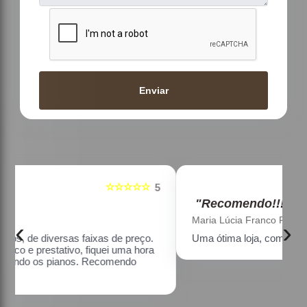
Enviar
☆☆☆☆☆
5
5
"Recomendo!!!"
Maria Lúcia Franco Paião
‹
›
Uma ótima loja, com pianos bons, amei.
a