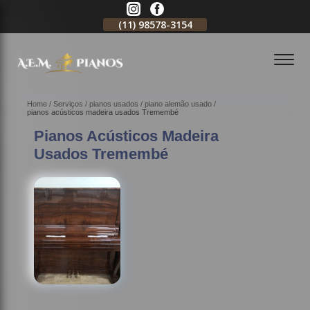
11)
2796-3704
(11)
98578-3154
(11)
98578-3150
Home
Serviços
pianos usados
piano alemão usado
pianos acústicos madeira usados Tremembé
Pianos Acústicos Madeira
Usados Tremembé