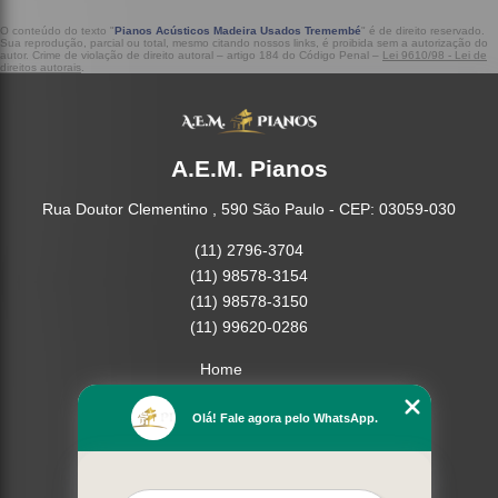
O conteúdo do texto "
Pianos Acústicos Madeira Usados Tremembé
" é de direito reservado.
Sua reprodução, parcial ou total, mesmo citando nossos links, é proibida sem a autorização do
autor. Crime de violação de direito autoral – artigo 184 do Código Penal –
Lei 9610/98 - Lei de
direitos autorais
.
A.E.M. Pianos
Rua Doutor Clementino , 590 São Paulo - CEP: 03059-030
(11) 2796-3704
(11) 98578-3154
(11) 98578-3150
(11) 99620-0286
Home
Empresa
Olá! Fale agora pelo WhatsApp.
Missão
Serviços
Contato
Mapa do site