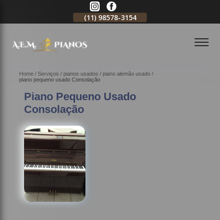
11)
2796-3704
(11)
98578-3154
(11)
98578-3150
Home
Serviços
pianos usados
piano alemão usado
piano pequeno usado Consolação
Piano Pequeno Usado
Consolação