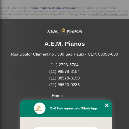
O conteúdo do texto "
Piano Pequeno Usado Consolação
" é de direito reservado. Sua
reprodução, parcial ou total, mesmo citando nossos links, é proibida sem a autorização do autor.
Crime de violação de direito autoral – artigo 184 do Código Penal –
Lei 9610/98 - Lei de direitos
autorais
.
A.E.M. Pianos
Rua Doutor Clementino , 590 São Paulo - CEP: 03059-030
(11) 2796-3704
(11) 98578-3154
(11) 98578-3150
(11) 99620-0286
Home
Empresa
Olá! Fale agora pelo WhatsApp.
Missão
Serviços
Contato
Mapa do site