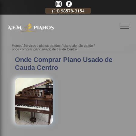
11)
2796-3704
(11)
98578-3154
(11)
98578-3150
Home
Serviços
pianos usados
piano alemão usado
onde comprar piano usado de cauda Centro
Onde Comprar Piano Usado de
Cauda Centro