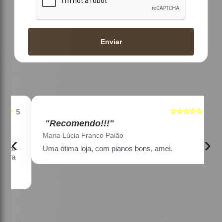
Enviar
☆☆☆☆☆
5
5
"Recomendo!!!"
Maria Lúcia Franco Paião
‹
›
Uma ótima loja, com pianos bons, amei.
a