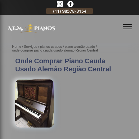
11)
2796-3704
(11)
98578-3154
(11)
98578-3150
Home
Serviços
pianos usados
piano alemão usado
onde comprar piano cauda usado alemão Região Central
Onde Comprar Piano Cauda
Usado Alemão Região Central