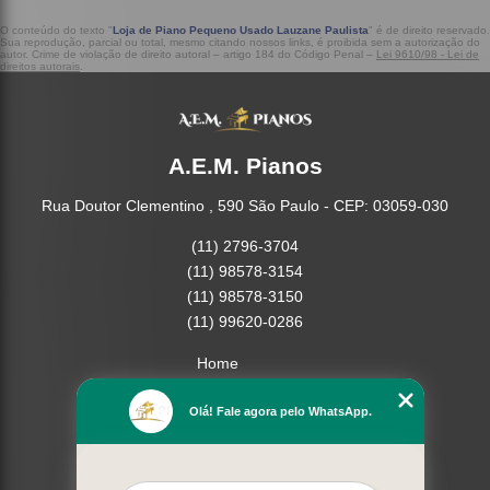
O conteúdo do texto "
Loja de Piano Pequeno Usado Lauzane Paulista
" é de direito reservado.
Sua reprodução, parcial ou total, mesmo citando nossos links, é proibida sem a autorização do
autor. Crime de violação de direito autoral – artigo 184 do Código Penal –
Lei 9610/98 - Lei de
direitos autorais
.
A.E.M. Pianos
Rua Doutor Clementino , 590 São Paulo - CEP: 03059-030
(11) 2796-3704
(11) 98578-3154
(11) 98578-3150
(11) 99620-0286
Home
Empresa
Olá! Fale agora pelo WhatsApp.
Missão
Serviços
Contato
Mapa do site