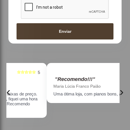
Enviar
☆☆☆☆☆
5
5
"Recomendo!!!"
Maria Lúcia Franco Paião
‹
›
Uma ótima loja, com pianos bons, amei.
a