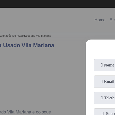
(11)
98578-3150
(11)
99620-0286
Home
Em
piano acústico madeira usado Vila Mariana
a Usado Vila Mariana
ado Vila Mariana e coloque