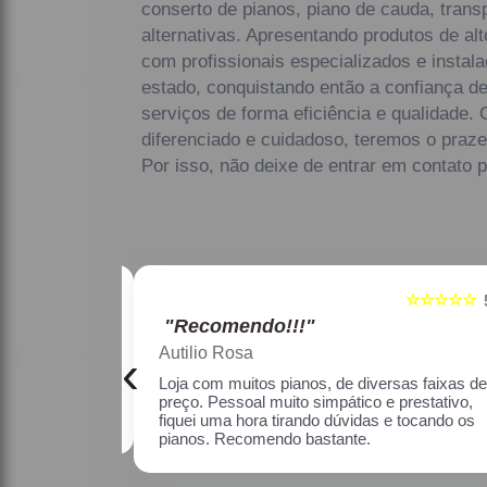
conserto de pianos, piano de cauda, transp
alternativas. Apresentando produtos de al
com profissionais especializados e inst
estado, conquistando então a confiança 
serviços de forma eficiência e qualidade
diferenciado e cuidadoso, teremos o praze
Por isso, não deixe de entrar em contato 
☆☆☆☆☆
☆☆☆☆☆
5
"Recomendo!!!"
Maria Lúcia Franco Paião
‹
as faixas de
Uma ótima loja, com pianos bons, amei.
restativo, fiquei
o os pianos.