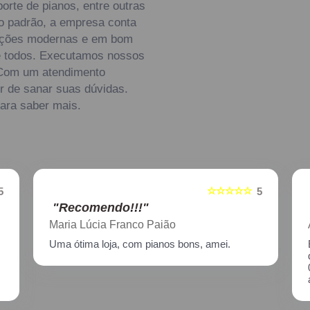
orte de pianos, entre outras
to padrão, a empresa conta
alações modernas e em bom
de todos. Executamos nossos
. Com um atendimento
r de sanar suas dúvidas.
para saber mais.
☆☆☆☆☆
5
5
"Recomendo!!!"
Aline Nagata
Excelente atendimento!! Enviei um piano para
descupinização, reparo e afinação em
02/2021, incluindo o transporte. Muito
atenciosos, prestam ótimo serviço!!