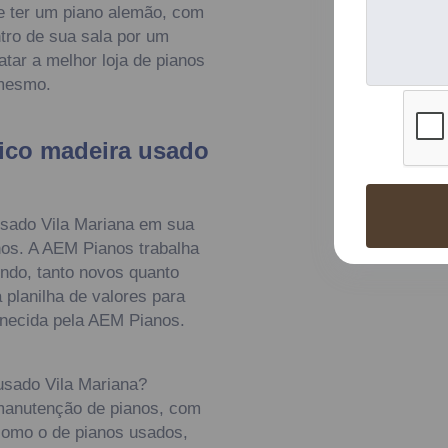
e ter um piano alemão, com
tro de sua sala por um
tar a melhor loja de pianos
 mesmo.
tico madeira usado
usado Vila Mariana em sua
nos. A AEM Pianos trabalha
do, tanto novos quanto
planilha de valores para
rnecida pela AEM Pianos.
usado Vila Mariana?
manutenção de pianos, com
como o de pianos usados,