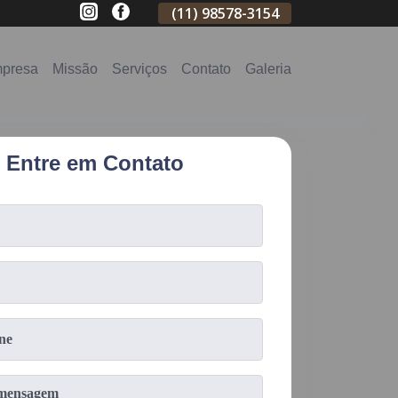
(11)
2796-3704
(11)
98578-3154
(11)
98578-31
presa
Missão
Serviços
Contato
Galeria
Entre em Contato