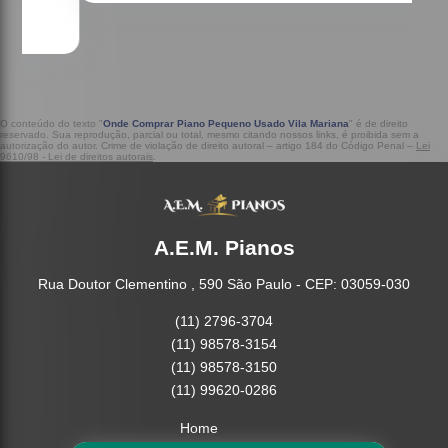
O conteúdo do texto "
Onde Comprar Piano Pequeno Usado Vila Mariana
" é de direito
reservado. Sua reprodução, parcial ou total, mesmo citando nossos links, é proibida sem a
autorização do autor. Crime de violação de direito autoral – artigo 184 do Código Penal –
Lei
9610/98 - Lei de direitos autorais
.
A.E.M. Pianos
Rua Doutor Clementino , 590 São Paulo - CEP: 03059-030
(11) 2796-3704
(11) 98578-3154
(11) 98578-3150
(11) 99620-0286
Home