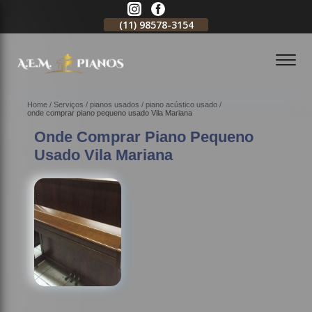
11)
2796-3704
(11)
98578-3154
(11)
98578-3150
Home
Serviços
pianos usados
piano acústico usado
onde comprar piano pequeno usado Vila Mariana
Onde Comprar Piano Pequeno
Usado Vila Mariana