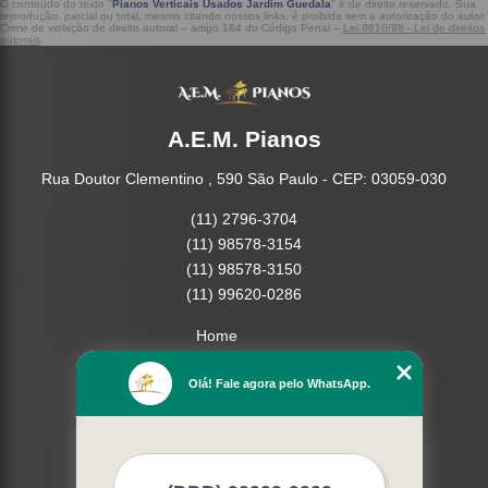
O conteúdo do texto "
Pianos Verticais Usados Jardim Guedala
" é de direito reservado. Sua
reprodução, parcial ou total, mesmo citando nossos links, é proibida sem a autorização do autor.
Crime de violação de direito autoral – artigo 184 do Código Penal –
Lei 9610/98 - Lei de direitos
autorais
.
A.E.M. Pianos
Rua Doutor Clementino , 590 São Paulo - CEP: 03059-030
(11) 2796-3704
(11) 98578-3154
(11) 98578-3150
(11) 99620-0286
Home
Empresa
Olá! Fale agora pelo WhatsApp.
Missão
Serviços
Contato
Mapa do site
Mais Serviços