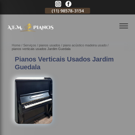
11)
2796-3704
(11)
98578-3154
(11)
98578-3150
Home
Serviços
pianos usados
piano acústico madeira usado
pianos verticais usados Jardim Guedala
Pianos Verticais Usados Jardim
Guedala