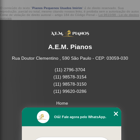
O conteúdo do texto "
Pianos Pequenos Usados Imirim
" é de direito reservado. Sua
reprodução, parcial ou total, mesmo citando nossos links, é proibida sem a autorização do autor.
Crime de violação de direito autoral – artigo 184 do Código Penal –
Lei 9610/98 - Lei de direitos
autorais
.
A.E.M. Pianos
Rua Doutor Clementino , 590 São Paulo - CEP: 03059-030
(11) 2796-3704
(11) 98578-3154
(11) 98578-3150
(11) 99620-0286
Home
Empresa
Olá! Fale agora pelo WhatsApp.
Missão
Serviços
Contato
Mapa do site