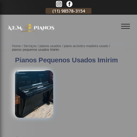
11)
2796-3704
(11)
98578-3154
(11)
98578-3150
Home
Serviços
pianos usados
piano acústico madeira usado
pianos pequenos usados Imirim
Pianos Pequenos Usados Imirim